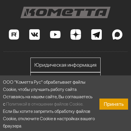
Юридическая информация
Личный кабинет
ООО "Кометта Рус" обрабатывает файлы
Cookie, чтобы улучшить работу сайта.
Оставаясь на нашем сайте, Вы соглашаетесь
ООО "Кометта Рус", ИНН 7705558076
Принять
с
Политикой в отношении файлов Cookie
.
Если Вы хотите запретить обработку файлов
© 2014-2026 Насосы Кометта - Сделано для России
Cookie, отключите Cookie в настройках вашего
|
Карта сайта
браузера.