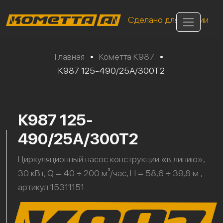
Сделано для России
Главная
•
Кометта К987
•
К987 125-490/25А/300Т2
К987 125-
490/25А/300Т2
Циркуляционный насос конструкции «в линию»,
30 кВт, Q = 40 ÷ 200 м³/час, H = 58,6 ÷ 39,8 м.,
артикул 15311151