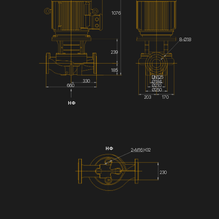
1076
8-Ø18
239
185
DN125
330
Ø184
Ø210
660
Ø250
203
170
НФ
НФ
2×М16 Н32
230