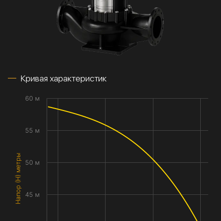
Кривая характеристик
60 м
55 м
Напор (H) метры
50 м
45 м