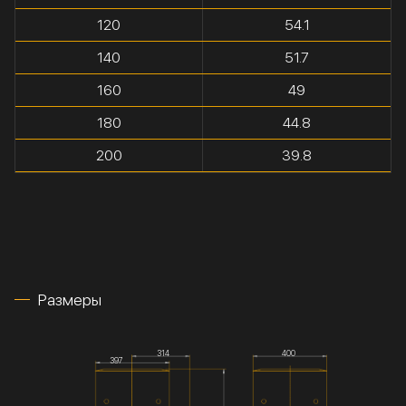
120
54.1
140
51.7
160
49
180
44.8
200
39.8
Размеры
314
400
397