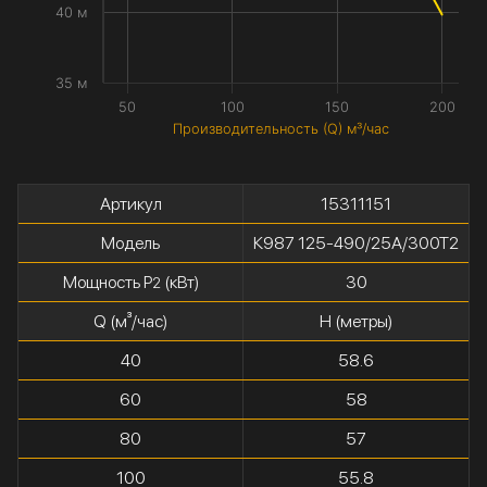
40 м
35 м
50
100
150
200
Производительность (Q) м³/час
Артикул
15311151
Модель
К987 125-490/25А/300Т2
Мощность P
(кВт)
30
2
Q (м³/час)
H (метры)
40
58.6
60
58
80
57
100
55.8