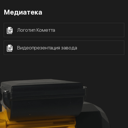
Медиатека
Логотип Кометта
Видеопрезентация завода