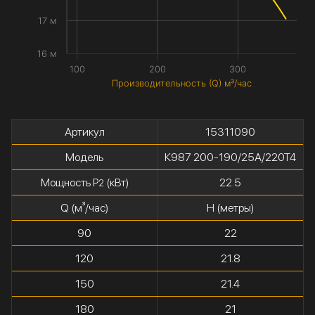
17 м
16 м
100
200
300
Производительность (Q) м³/час
Артикул
15311090
Модель
К987 200-190/25А/220Т4
Мощность P
(кВт)
22.5
2
Q (м³/час)
H (метры)
90
22
120
21.8
150
21.4
180
21