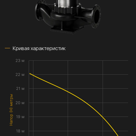
Кривая характеристик
23 м
22 м
21 м
Напор (H) метры
20 м
19 м
18 м