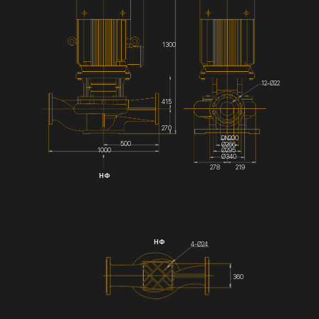
1300
12-Ø22
415
270
DN200
500
Ø266
Ø295
1000
Ø340
278
219
НФ
НФ
4-Ø24
360