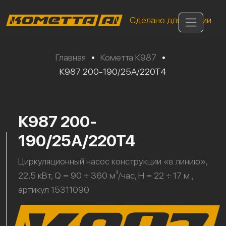
Сделано для России
Главная
•
Кометта К987
•
К987 200-190/25А/220Т4
К987 200-
190/25А/220Т4
Циркуляционный насос конструкции «в линию»,
22,5 кВт, Q = 90 ÷ 360 м³/час, H = 22 ÷ 17 м.,
артикул 15311090