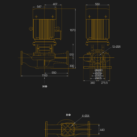
407
550
547
1670
12-Ø26
510
300
DN250
550
Ø319
Ø355
1100
Ø405
340
275.5
НФ
НФ
4-Ø24
440