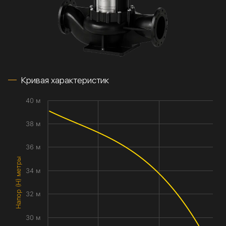
Кривая характеристик
40 м
38 м
36 м
Напор (H) метры
34 м
32 м
30 м