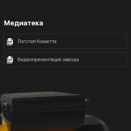
Медиатека
Логотип Кометта
Видеопрезентация завода