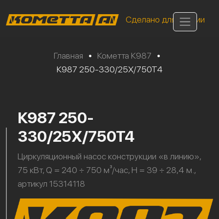
Сделано для России
Главная
•
Кометта К987
•
К987 250-330/25Х/750Т4
К987 250-
330/25Х/750Т4
Циркуляционный насос конструкции «в линию»,
75 кВт, Q = 240 ÷ 750 м³/час, H = 39 ÷ 28,4 м.,
артикул 15314118