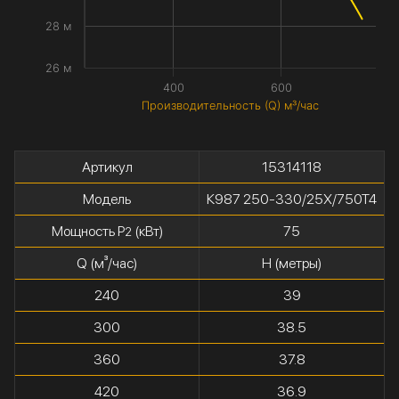
28 м
26 м
400
600
Производительность (Q) м³/час
Артикул
15314118
Модель
К987 250-330/25Х/750Т4
Мощность P
(кВт)
75
2
Q (м³/час)
H (метры)
240
39
300
38.5
360
37.8
420
36.9