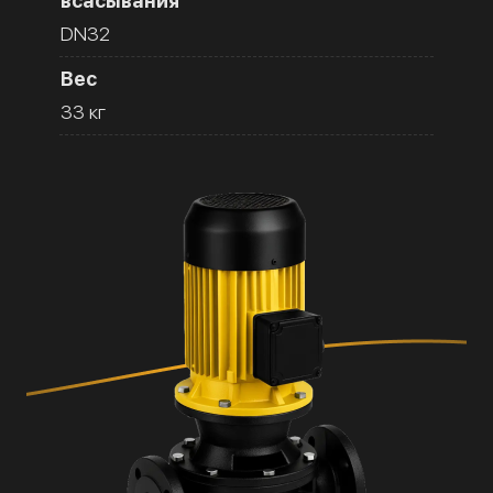
всасывания
DN32
Вес
33 кг