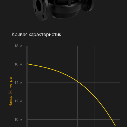
Кривая характеристик
18 м
16 м
Напор (H) метры
14 м
12 м
10 м