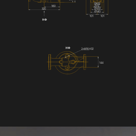
DN32
160
Ø78
Ø100
320
Ø140
101
101
НФ
НФ
2×М16 Н32
144