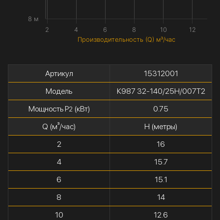
8 м
2
4
6
8
10
12
Производительность (Q) м³/час
Артикул
15312001
Модель
К987 32-140/25Н/007Т2
Мощность P
(кВт)
0.75
2
Q (м³/час)
H (метры)
2
16
4
15.7
6
15.1
8
14
10
12.6