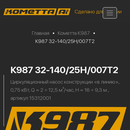
Сделано для России
Главная
•
Кометта К987
•
К987 32-140/25Н/007Т2
К987 32-140/25Н/007Т2
Циркуляционный насос конструкции «в линию»,
0,75 кВт, Q = 2 ÷ 12,5 м³/час, H = 16 ÷ 9,3 м.,
артикул 15312001