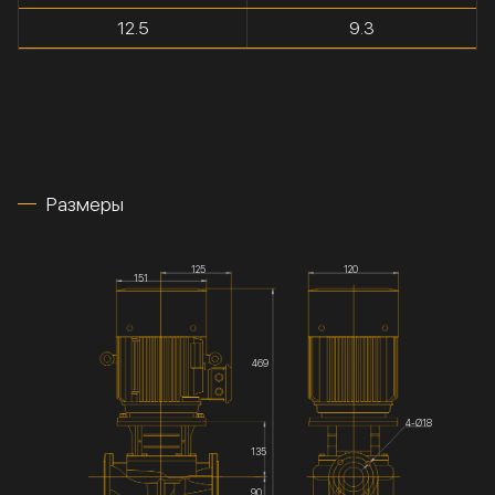
12.5
9.3
Размеры
125
120
151
469
4-Ø18
135
90