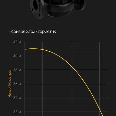
Кривая характеристик
42 м
40 м
38 м
Напор (H) метры
36 м
34 м
32 м