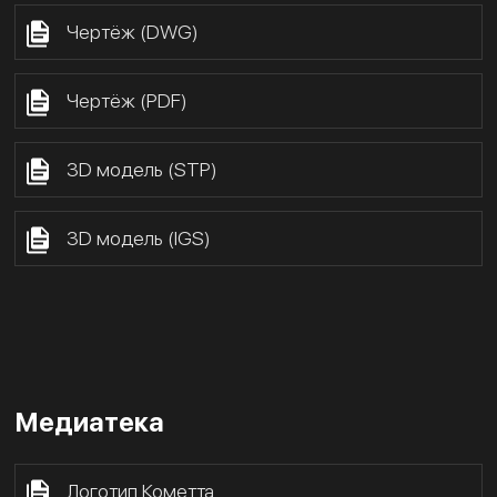
Чертёж (DWG)
Чертёж (PDF)
3D модель (STP)
3D модель (IGS)
Медиатека
Логотип Кометта