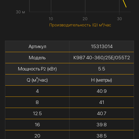
30 м
10
20
30
Производительность (Q) м³/час
Артикул
15313014
Модель
К987 40-360/25Е/055Т2
Мощность P
(кВт)
5.5
2
Q (м³/час)
H (метры)
4
40.9
8
41
12.5
40.7
16
39.8
20
38.5