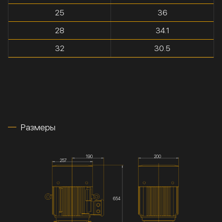
25
36
28
34.1
32
30.5
Размеры
190
200
257
654