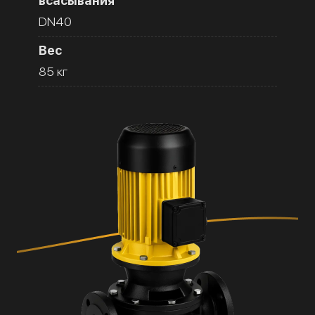
всасывания
DN40
Вес
85 кг