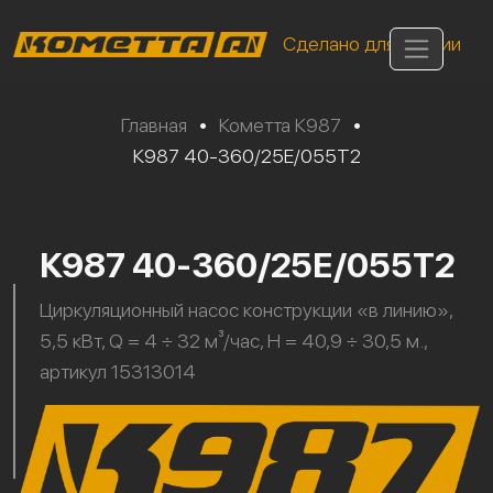
Сделано для России
Главная
•
Кометта К987
•
К987 40-360/25Е/055Т2
К987 40-360/25Е/055Т2
Циркуляционный насос конструкции «в линию»,
5,5 кВт, Q = 4 ÷ 32 м³/час, H = 40,9 ÷ 30,5 м.,
артикул 15313014