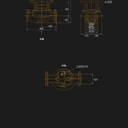
4-Ø18
181
90
DN40
190
Ø88
Ø110
380
Ø150
133
128
НФ
НФ
2×М16 Н32
144