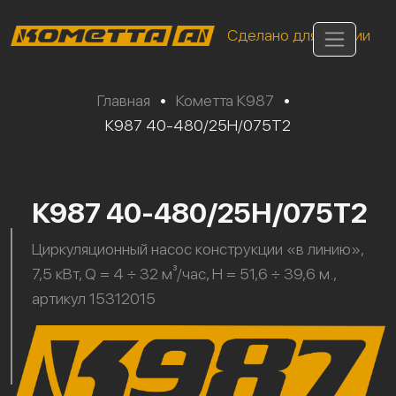
Сделано для России
Главная
•
Кометта К987
•
К987 40-480/25Н/075Т2
К987 40-480/25Н/075Т2
Циркуляционный насос конструкции «в линию»,
7,5 кВт, Q = 4 ÷ 32 м³/час, H = 51,6 ÷ 39,6 м.,
артикул 15312015