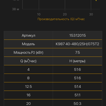
38 м
10
20
30
Производительность (Q) м³/час
Артикул
15312015
Модель
К987 40-480/25Н/075Т2
Мощность P
(кВт)
7.5
2
Q (м³/час)
H (метры)
4
51.6
8
51.6
12.5
51.4
16
51.1
20
50.3