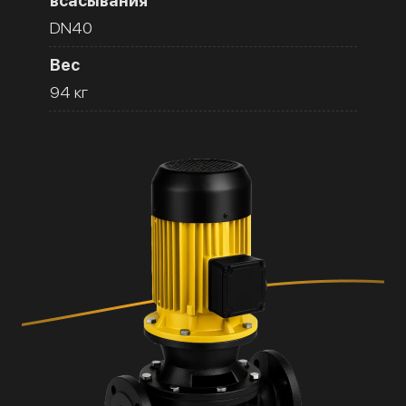
всасывания
DN40
Вес
94 кг