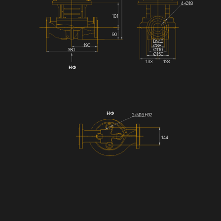
4-Ø18
181
90
DN40
190
Ø88
Ø110
380
Ø150
133
128
НФ
НФ
2×М16 Н32
144