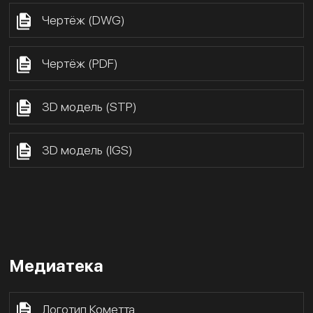
Чертёж (DWG)
Чертёж (PDF)
3D модель (STP)
3D модель (IGS)
Медиатека
Логотип Кометта