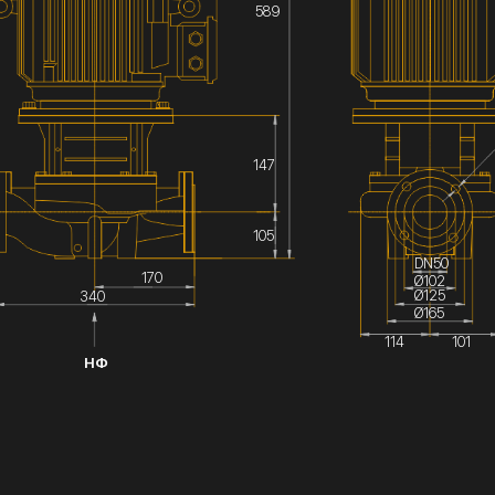
589
147
105
DN50
170
Ø102
Ø125
340
Ø165
114
101
НФ