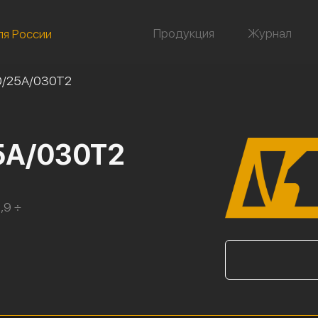
Продукция
Журнал
ля России
0/25А/030Т2
5А/030Т2
,9 ÷