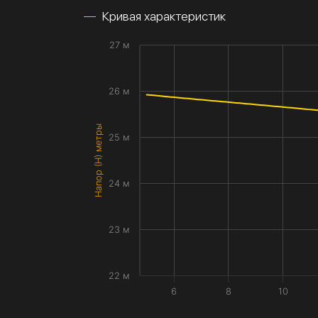
Кривая характеристик
27 м
26 м
Напор (H) метры
25 м
24 м
23 м
22 м
6
8
10