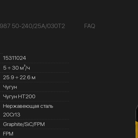
К987 50-240/25А/030Т2
FAQ
15311024
5 ÷ 30 м³/ч
25.9 ÷ 22.6 м
Чугун
Чугун HT200
Нержавеющая сталь
20Cr13
Graphite/SiC/FPM
FPM