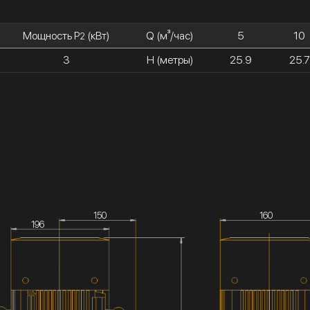
Мощность P
(кВт)
Q (м³/час)
5
10
2
3
H (метры)
25.9
25.7
150
160
196