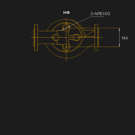
НФ
2×М16 Н32
144