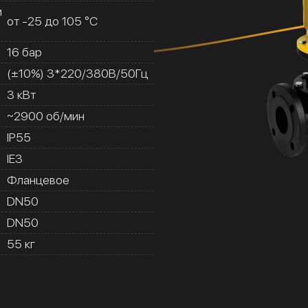
и
от -25 до 105 °C
16 бар
(±10%) 3*220/380В/50Гц
3 кВт
~2900 об/мин
IP55
IE3
Фланцевое
DN50
DN50
55 кг