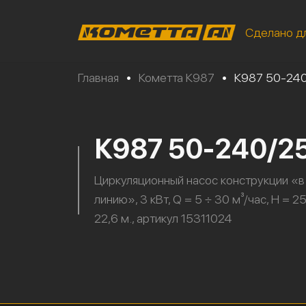
Сделано д
Главная
•
Кометта К987
•
К987 50-24
К987 50-240/2
Циркуляционный насос конструкции «в
линию», 3 кВт, Q = 5 ÷ 30 м³/час, H = 25
22,6 м., артикул 15311024