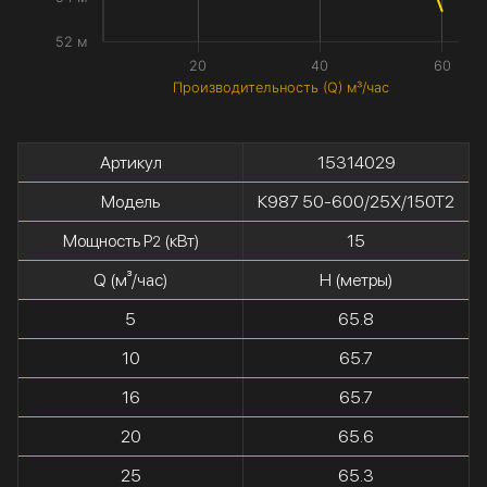
52 м
20
40
60
Производительность (Q) м³/час
Артикул
15314029
Модель
К987 50-600/25Х/150Т2
Мощность P
(кВт)
15
2
Q (м³/час)
H (метры)
5
65.8
10
65.7
16
65.7
20
65.6
25
65.3