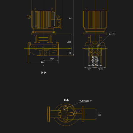
840
4-Ø18
225
115
DN50
220
Ø102
Ø125
440
Ø165
171
163
НФ
НФ
2×М16 Н32
144