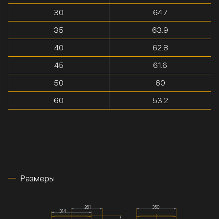
30
64.7
35
63.9
40
62.8
45
61.6
50
60
60
53.2
Размеры
261
350
314