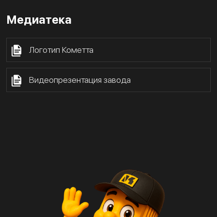
Медиатека
Логотип Кометта
Видеопрезентация завода