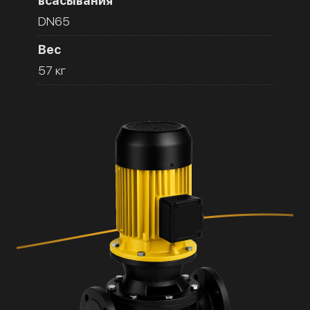
всасывания
DN65
Вес
57 кг