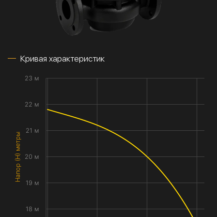
Кривая характеристик
23 м
22 м
21 м
Напор (H) метры
20 м
19 м
18 м