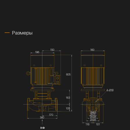
Размеры
150
160
196
605
4-Ø18
163
105
DN65
170
Ø122
Ø145
340
Ø185
116
101
НФ