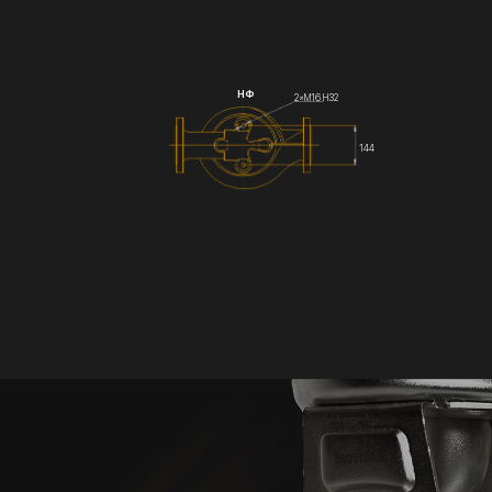
НФ
2×М16 Н32
144