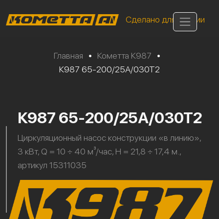
Сделано для России
Главная
•
Кометта К987
•
К987 65-200/25А/030Т2
К987 65-200/25А/030Т2
Циркуляционный насос конструкции «в линию»,
3 кВт, Q = 10 ÷ 40 м³/час, H = 21,8 ÷ 17,4 м.,
артикул 15311035