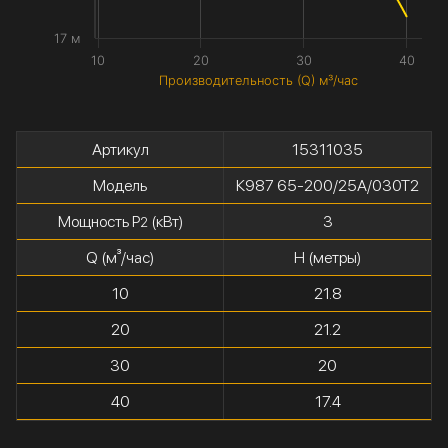
17 м
10
20
30
40
Производительность (Q) м³/час
Артикул
15311035
Модель
К987 65-200/25А/030Т2
Мощность P
(кВт)
3
2
Q (м³/час)
H (метры)
10
21.8
20
21.2
30
20
40
17.4