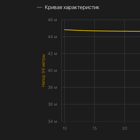
Кривая характеристик
46 м
44 м
42 м
Напор (H) метры
40 м
38 м
36 м
34 м
10
15
20