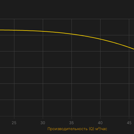
25
30
35
40
45
Производительность (Q) м³/час