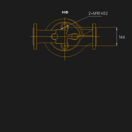
НФ
2×М16 Н32
144