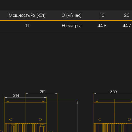
Мощность P
(кВт)
Q (м³/час)
10
20
2
11
H (метры)
44.8
44.7
261
350
314