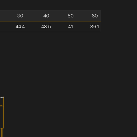
30
40
50
60
44.4
43.5
41
36.1