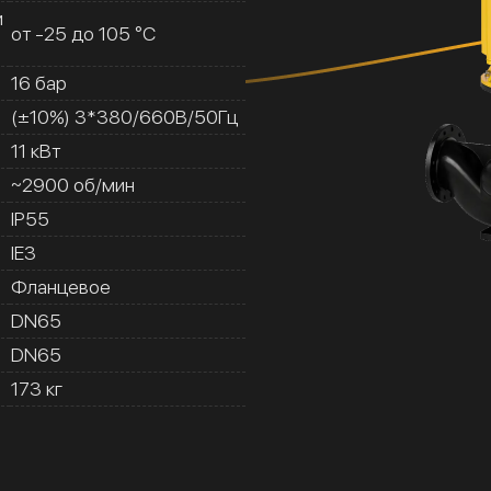
и
от -25 до 105 °C
16 бар
(±10%) 3*380/660В/50Гц
11 кВт
~2900 об/мин
IP55
IE3
Фланцевое
DN65
DN65
173 кг