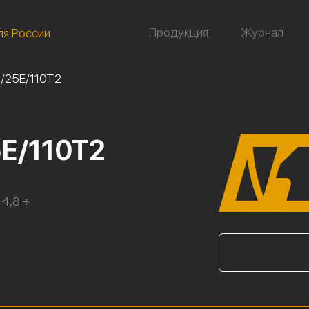
Продукция
Журнал
ля России
/25Е/110Т2
Е/110Т2
44,8 ÷