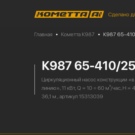
Сделано д
Главная
•
Кометта К987
•
К987 65-410
К987 65-410/25
Циркуляционный насос конструкции «в
линию», 11 кВт, Q = 10 ÷ 60 м³/час, H = 
36,1 м., артикул 15313039