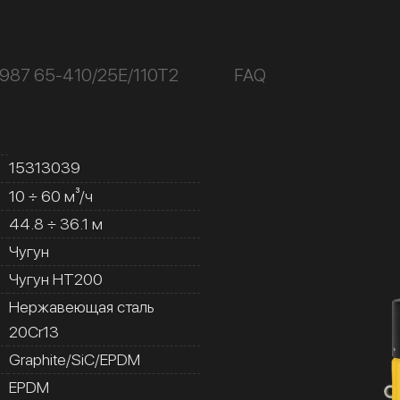
987 65-410/25Е/110Т2
FAQ
15313039
10 ÷ 60 м³/ч
44.8 ÷ 36.1 м
Чугун
Чугун HT200
Нержавеющая сталь
20Cr13
Graphite/SiC/EPDM
EPDM