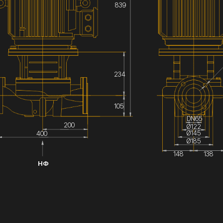
839
234
105
DN65
200
Ø122
Ø145
400
Ø185
148
138
НФ