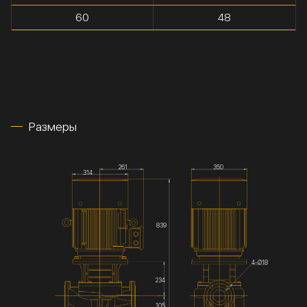
60
48
Размеры
261
350
314
839
4-Ø18
234
105