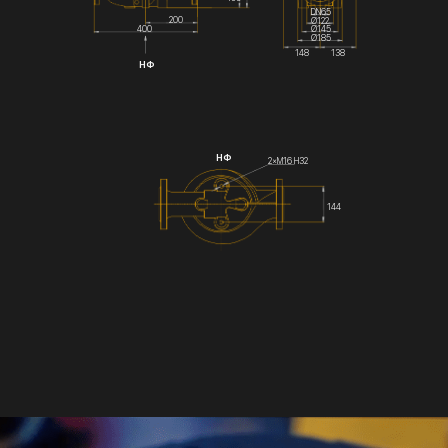
DN65
200
Ø122
Ø145
400
Ø185
148
138
НФ
НФ
2×М16 Н32
144