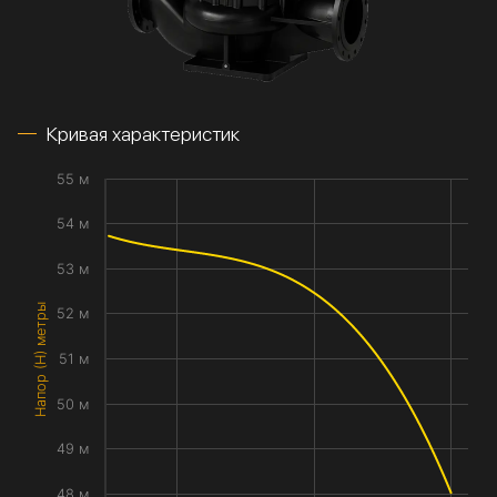
Кривая характеристик
55 м
54 м
53 м
Напор (H) метры
52 м
51 м
50 м
49 м
48 м