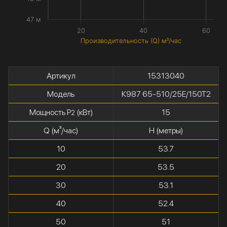
47 м
20
40
60
Производительность (Q) м³/час
Артикул
15313040
Модель
К987 65-510/25Е/150Т2
Мощность P
(кВт)
15
2
Q (м³/час)
H (метры)
10
53.7
20
53.5
30
53.1
40
52.4
50
51