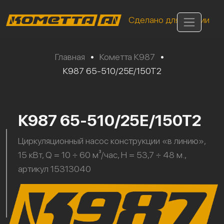
Сделано для России
Главная
•
Кометта К987
•
К987 65-510/25Е/150Т2
К987 65-510/25Е/150Т2
Циркуляционный насос конструкции «в линию»,
15 кВт, Q = 10 ÷ 60 м³/час, H = 53,7 ÷ 48 м.,
артикул 15313040