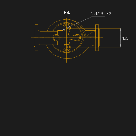
НФ
2×М16 Н32
160