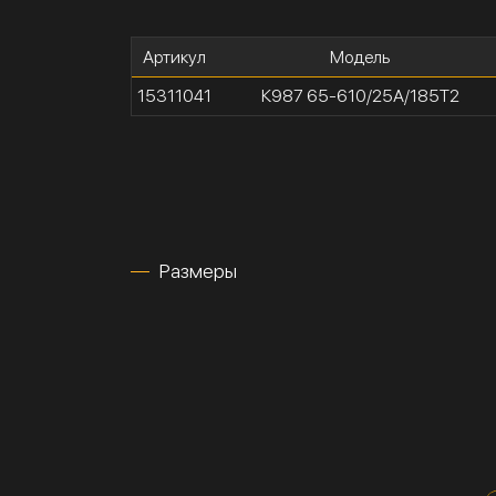
Артикул
Модель
15311041
К987 65-610/25А/185Т2
Размеры