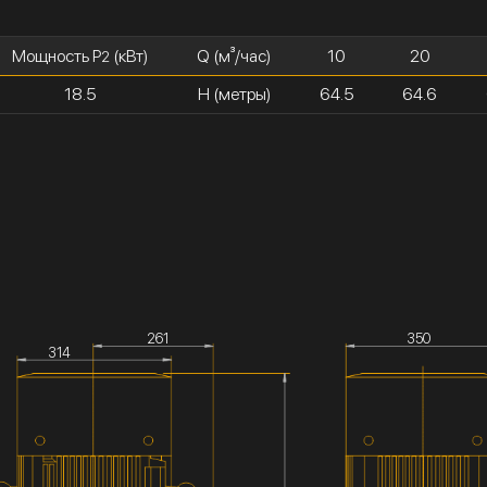
Мощность P
(кВт)
Q (м³/час)
10
20
2
18.5
H (метры)
64.5
64.6
261
350
314