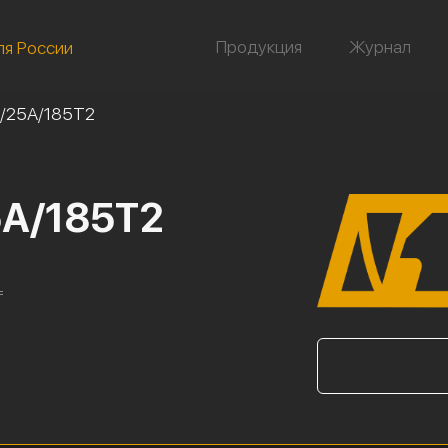
Продукция
Журнал
ля России
/25А/185Т2
5А/185Т2
=