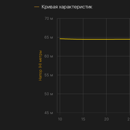
Кривая характеристик
70 м
65 м
Напор (H) метры
60 м
55 м
50 м
45 м
10
15
20
2