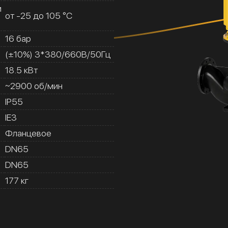
и
от -25 до 105 °C
16 бар
(±10%) 3*380/660В/50Гц
18.5 кВт
~2900 об/мин
IP55
IE3
Фланцевое
DN65
DN65
177 кг