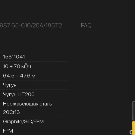
К987 65-610/25А/185Т2
FAQ
15311041
10 ÷ 70 м³/ч
64.5 ÷ 47.6 м
Чугун
Чугун HT200
Нержавеющая сталь
20Cr13
Graphite/SiC/FPM
FPM