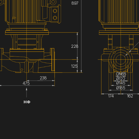
897
228
125
DN65
238
Ø122
Ø145
475
Ø185
174
162
НФ