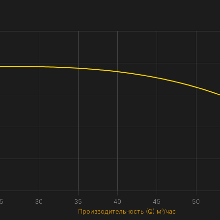
5
30
35
40
45
50
Производительность (Q) м³/час