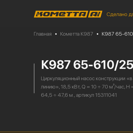
Сделано д
Главная
•
Кометта К987
•
К987 65-610
К987 65-610/2
Циркуляционный насос конструкции «в
линию», 18,5 кВт, Q = 10 ÷ 70 м³/час, H 
64,5 ÷ 47,6 м., артикул 15311041