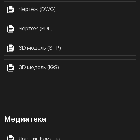
Чертёж (DWG)
Чертёж (PDF)
3D модель (STP)
3D модель (IGS)
Медиатека
Логотип Кометта