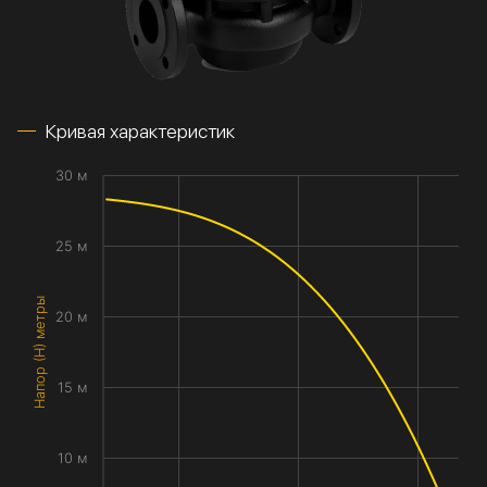
Кривая характеристик
30 м
25 м
Напор (H) метры
20 м
15 м
10 м