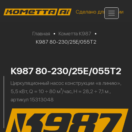
Сделано для России
Главная
•
Кометта К987
•
К987 80-230/25Е/055Т2
К987 80-230/25Е/055Т2
Циркуляционный насос конструкции «в линию»,
5,5 кВт, Q = 10 ÷ 80 м³/час, H = 28,2 ÷ 7,1 м.,
артикул 15313048