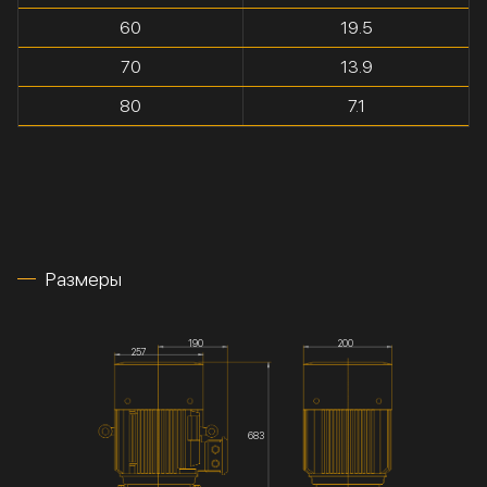
60
19.5
70
13.9
80
7.1
Размеры
190
200
257
683