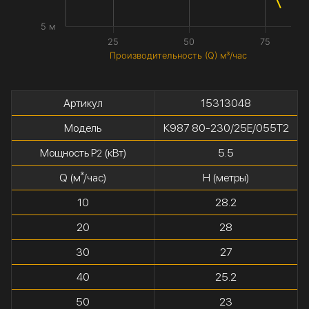
5 м
25
50
75
Производительность (Q) м³/час
Артикул
15313048
Модель
К987 80-230/25Е/055Т2
Мощность P
(кВт)
5.5
2
Q (м³/час)
H (метры)
10
28.2
20
28
30
27
40
25.2
50
23