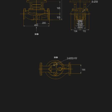
8-Ø18
195
105
DN80
200
Ø132
Ø160
400
Ø200
134
112
НФ
НФ
2×М16 Н32
144