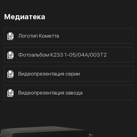
Медиатека
Логотип Кометта
Фотоальбом К233 1-05/04А/003Т2
Видеопрезентация серии
Видеопрезентация завода