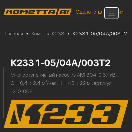
Сделано для России
Главная
•
Кометта К233
•
К233 1-05/04А/003Т2
К233 1-05/04А/003Т2
Многоступенчатый насос из AISI 304, 0,37 кВт,
Q = 0,4 ÷ 2,4 м³/час, H = 43 ÷ 22 м., артикул
12101008