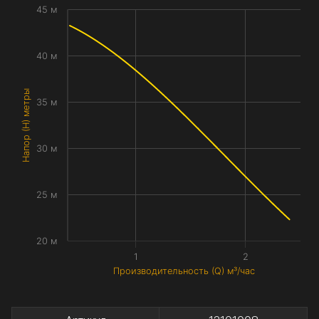
45 м
40 м
Напор (H) метры
35 м
30 м
25 м
20 м
1
2
Производительность (Q) м³/час