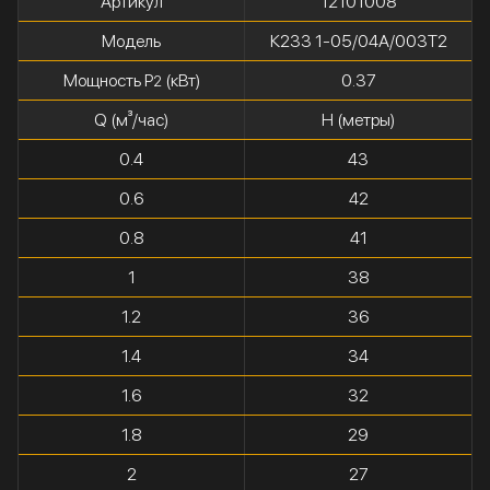
Артикул
12101008
Модель
К233 1-05/04А/003Т2
Мощность P
(кВт)
0.37
2
Q (м³/час)
H (метры)
0.4
43
0.6
42
0.8
41
1
38
1.2
36
1.4
34
1.6
32
1.8
29
2
27