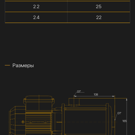
2.2
25
2.4
22
Размеры
G1''
108
G1''
165