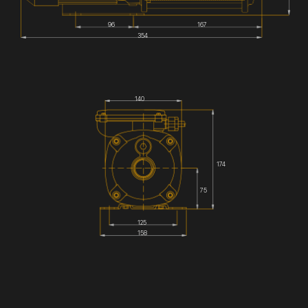
96
167
354
140
174
75
125
158