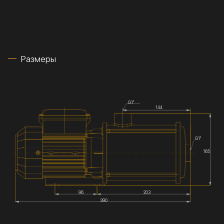
Размеры
G1''
144
G1''
165
96
203
390