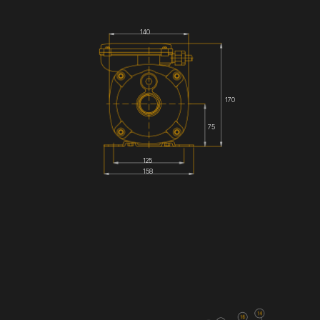
140
170
75
125
158