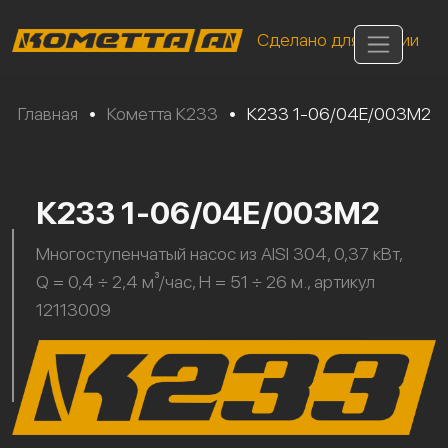
Сделано для России
Главная
•
Кометта К233
•
К233 1-06/04Е/003М2
К233 1-06/04Е/003М2
Многоступенчатый насос из AISI 304, 0,37 кВт,
Q = 0,4 ÷ 2,4 м³/час, H = 51 ÷ 26 м., артикул
12113009