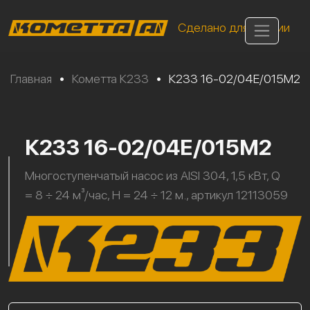
Сделано для России
Главная
•
Кометта К233
•
К233 16-02/04Е/015М2
К233 16-02/04Е/015М2
Многоступенчатый насос из AISI 304, 1,5 кВт, Q
= 8 ÷ 24 м³/час, H = 24 ÷ 12 м., артикул 12113059