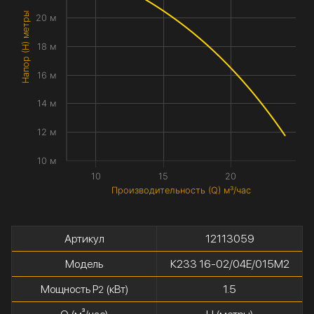
Напор (H) метры
20 м
18 м
16 м
14 м
12 м
10 м
10
15
20
Производительность (Q) м³/час
Артикул
12113059
Модель
К233 16-02/04Е/015М2
Мощность P
(кВт)
1.5
2