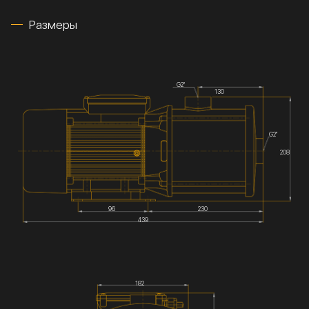
Размеры
G2''
130
G2''
208
96
230
439
182