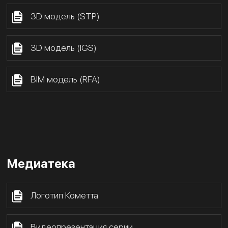
3D модель (STP)
3D модель (IGS)
BIM модель (RFA)
Медиатека
Логотип Кометта
Видеопрезентация серии