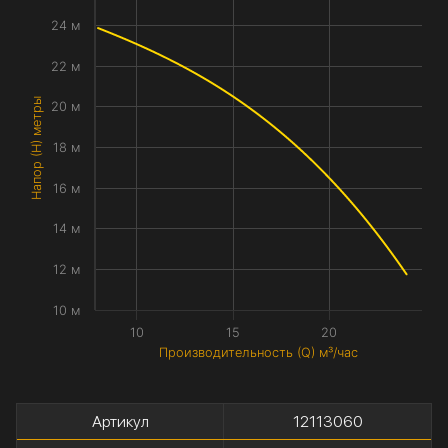
24 м
22 м
Напор (H) метры
20 м
18 м
16 м
14 м
12 м
10 м
10
15
20
Производительность (Q) м³/час
Артикул
12113060