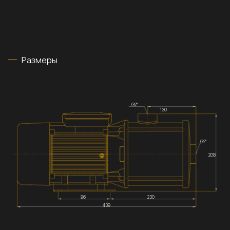
Размеры
G2''
130
G2''
208
96
230
439