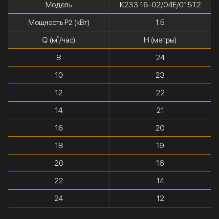
Модель
К233 16-02/04Е/015Т2
Мощность P
(кВт)
1.5
2
Q (м³/час)
H (метры)
8
24
10
23
12
22
14
21
16
20
18
19
20
16
22
14
24
12