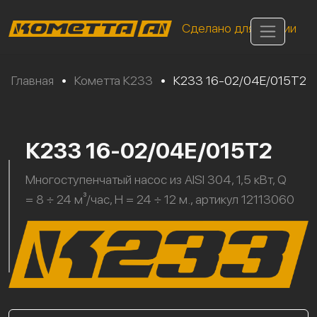
Сделано для России
Главная
•
Кометта К233
•
К233 16-02/04Е/015Т2
К233 16-02/04Е/015Т2
Многоступенчатый насос из AISI 304, 1,5 кВт, Q
= 8 ÷ 24 м³/час, H = 24 ÷ 12 м., артикул 12113060