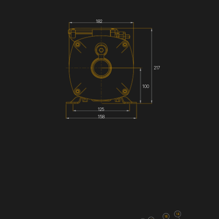
182
217
100
125
158