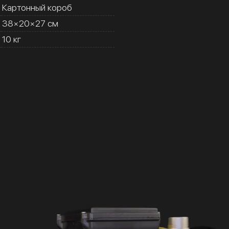
Картонный короб
38×20×27 см
10 кг