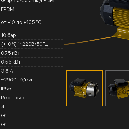
Graphite/Ceramic/EPDM
EPDM
от -10 до +105 °C
10 бар
(±10%) 1*220В/50Гц
0.75 кВт
0.55 кВт
3.8 A
~2900 об/мин
IP55
Резьбовое
4
G1''
G1''