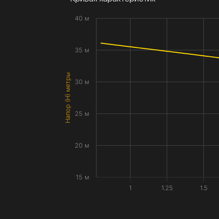
40 м
35 м
Напор (H) метры
30 м
25 м
20 м
15 м
1
1.25
1.5