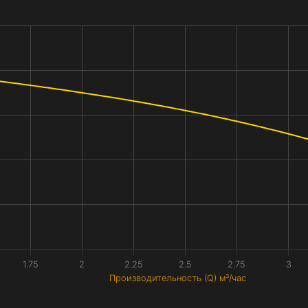
1.75
2
2.25
2.5
2.75
3
Производительность (Q) м³/час