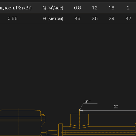
щность P
(кВт)
Q (м³/час)
0.8
1.2
1.6
2
2
0.55
H (метры)
36
35
34
32
G1''
90