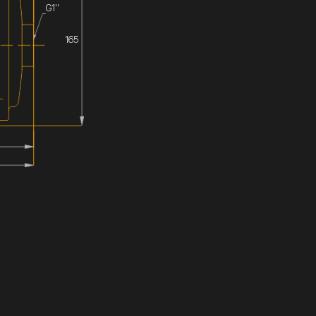
G1''
165