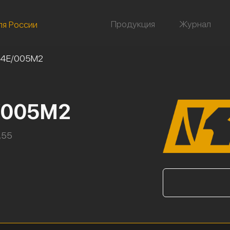
Продукция
Журнал
ля России
04Е/005М2
/005М2
,55