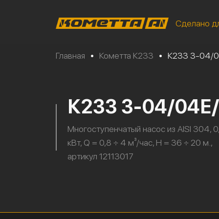
Сделано д
Главная
•
Кометта К233
•
К233 3-04/
К233 3-04/04Е
Многоступенчатый насос из AISI 304, 0
кВт, Q = 0,8 ÷ 4 м³/час, H = 36 ÷ 20 м.,
артикул 12113017