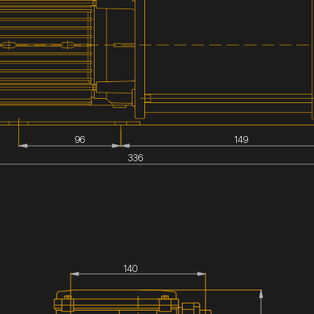
96
149
336
140