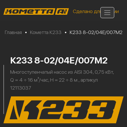
Сделано для России
Главная
•
Кометта К233
•
К233 8-02/04Е/007М2
К233 8-02/04Е/007М2
Многоступенчатый насос из AISI 304, 0,75 кВт,
Q = 4 ÷ 16 м³/час, H = 22 ÷ 8 м., артикул
12113037