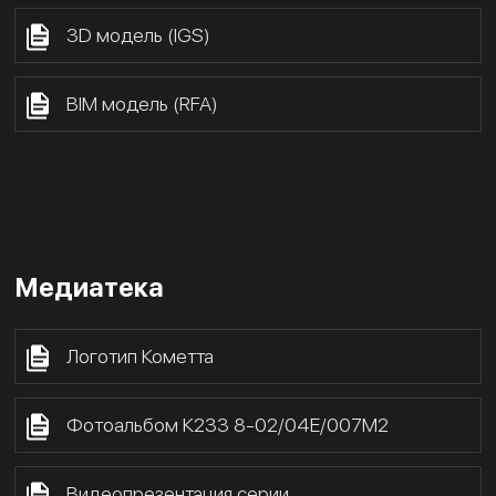
3D модель (IGS)
BIM модель (RFA)
Медиатека
Логотип Кометта
Фотоальбом К233 8-02/04Е/007М2
Видеопрезентация серии