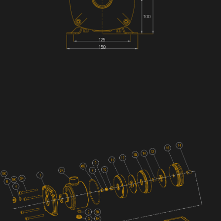
100
125
158