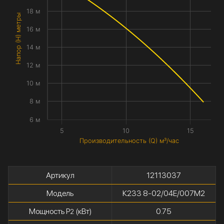
18 м
Напор (H) метры
16 м
14 м
12 м
10 м
8 м
6 м
5
10
15
Производительность (Q) м³/час
Артикул
12113037
Модель
К233 8-02/04Е/007М2
Мощность P
(кВт)
0.75
2