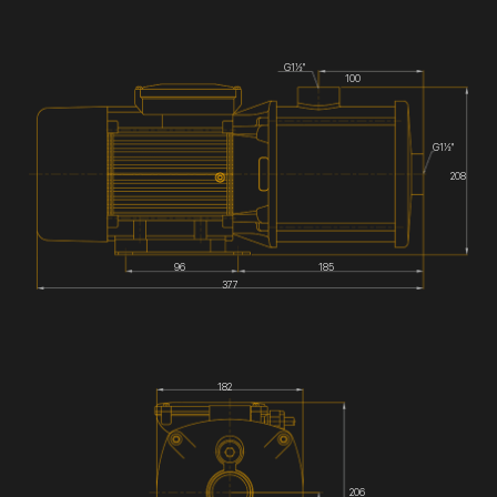
G1½''
100
G1½''
208
96
185
377
182
206