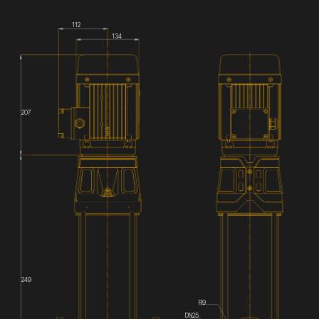
112
134
207
249
R9
DN25