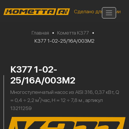
Сделано для России
Главная
•
Кометта К377
•
К377 1-02-25/16А/003М2
К377 1-02-
25/16А/003М2
Многоступенчатый насос из AISI 316, 0,37 кВт, Q
= 0,4 ÷ 2,2 м³/час, H = 12 ÷ 7,8 м., артикул
13211259