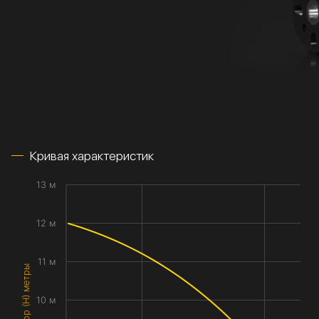
Кривая характеристик
13 м
12 м
11 м
Напор (H) метры
10 м