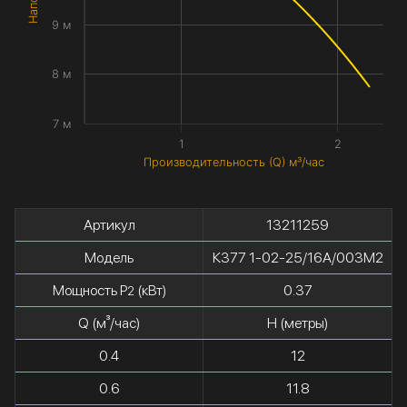
9 м
8 м
7 м
1
2
Производительность (Q) м³/час
Артикул
13211259
Модель
К377 1-02-25/16А/003М2
Мощность P
(кВт)
0.37
2
Q (м³/час)
H (метры)
0.4
12
0.6
11.8