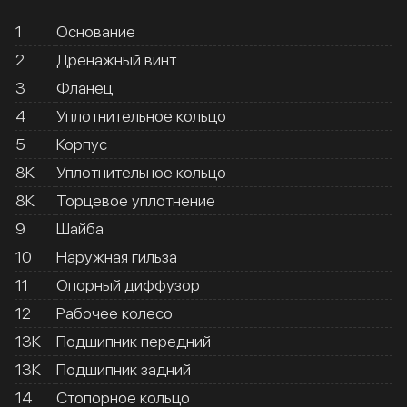
1
Основание
2
Дренажный винт
3
Фланец
4
Уплотнительное кольцо
5
Корпус
8К
Уплотнительное кольцо
8К
Торцевое уплотнение
9
Шайба
10
Наружная гильза
11
Опорный диффузор
12
Рабочее колесо
13К
Подшипник передний
13К
Подшипник задний
14
Стопорное кольцо