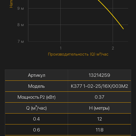
9 м
8 м
7 м
1
2
Производительность (Q) м³/час
Артикул
13214259
Модель
К377 1-02-25/16Х/003М2
Мощность P
(кВт)
0.37
2
Q (м³/час)
H (метры)
0.4
12
0.6
11.8