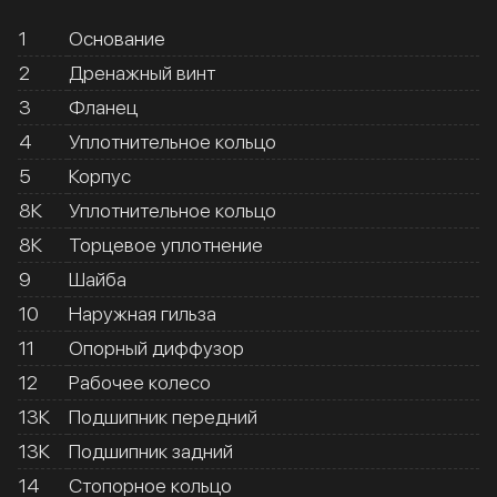
1
Основание
2
Дренажный винт
3
Фланец
4
Уплотнительное кольцо
5
Корпус
8К
Уплотнительное кольцо
8К
Торцевое уплотнение
9
Шайба
10
Наружная гильза
11
Опорный диффузор
12
Рабочее колесо
13К
Подшипник передний
13К
Подшипник задний
14
Стопорное кольцо