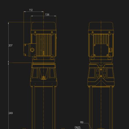
112
134
207
249
R9
DN25