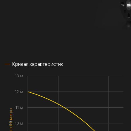
Кривая характеристик
13 м
12 м
11 м
Напор (H) метры
10 м