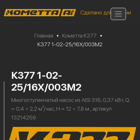
Сделано для России
Главная
•
Кометта К377
•
К377 1-02-25/16Х/003М2
К377 1-02-
25/16Х/003М2
Многоступенчатый насос из AISI 316, 0,37 кВт, Q
= 0,4 ÷ 2,2 м³/час, H = 12 ÷ 7,8 м., артикул
13214259