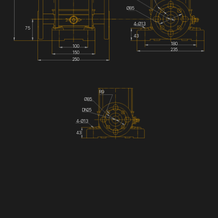
Ø85
4-Ø13
75
43
180
100
235
150
250
R9
Ø85
DN25
4-Ø13
43