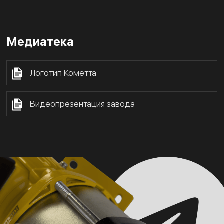
Медиатека
Логотип Кометта
Видеопрезентация завода