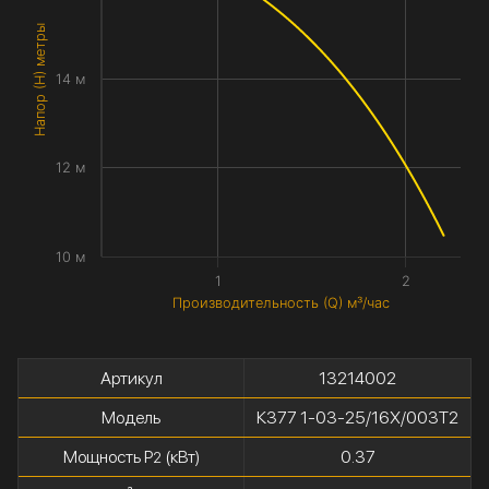
Напор (H) метры
14 м
12 м
10 м
1
2
Производительность (Q) м³/час
Артикул
13214002
Модель
К377 1-03-25/16Х/003Т2
Мощность P
(кВт)
0.37
2