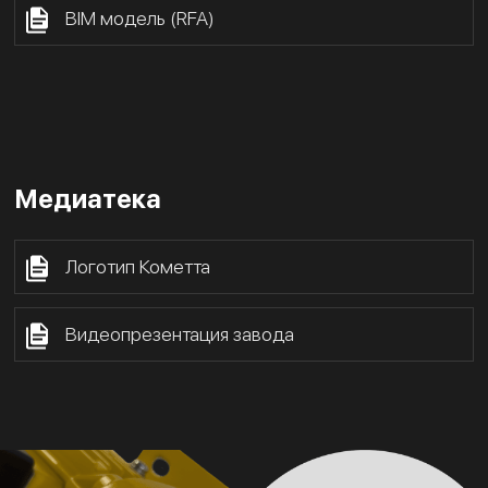
BIM модель (RFA)
Медиатека
Логотип Кометта
Видеопрезентация завода