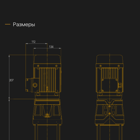
Размеры
112
134
207