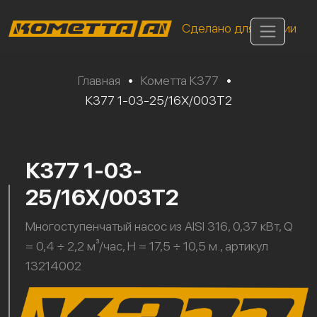
Сделано для России
Главная
•
Кометта К377
•
К377 1-03-25/16Х/003Т2
К377 1-03-
25/16Х/003Т2
Многоступенчатый насос из AISI 316, 0,37 кВт, Q
= 0,4 ÷ 2,2 м³/час, H = 17,5 ÷ 10,5 м., артикул
13214002