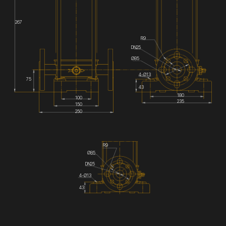
267
R9
DN25
Ø85
4-Ø13
75
43
180
100
235
150
250
R9
Ø85
DN25
4-Ø13
43