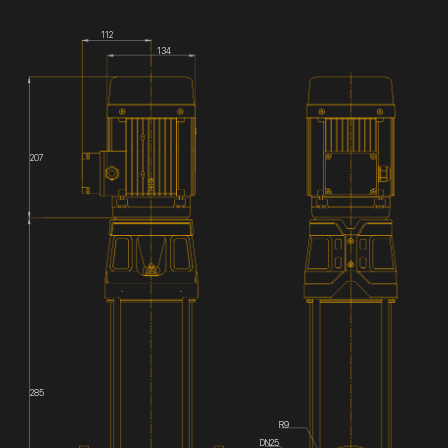
112
134
207
285
R9
DN25