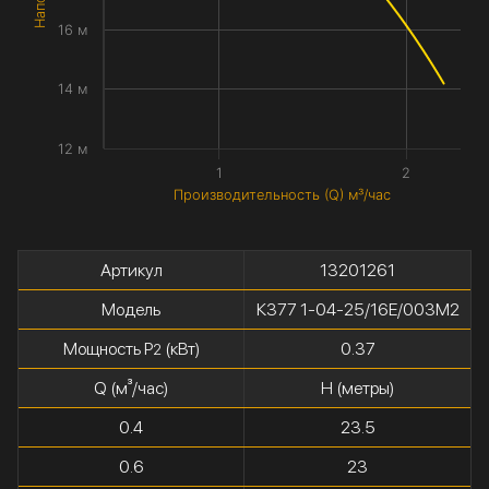
16 м
14 м
12 м
1
2
Производительность (Q) м³/час
Артикул
13201261
Модель
К377 1-04-25/16Е/003М2
Мощность P
(кВт)
0.37
2
Q (м³/час)
H (метры)
0.4
23.5
0.6
23