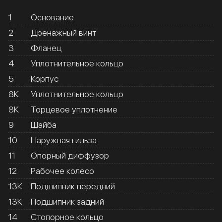
1
Основание
2
Дренажный винт
3
Фланец
4
Уплотнительное кольцо
5
Корпус
8К
Уплотнительное кольцо
8К
Торцевое уплотнение
9
Шайба
10
Наружная гильза
11
Опорный диффузор
12
Рабочее колесо
13К
Подшипник передний
13К
Подшипник задний
14
Стопорное кольцо