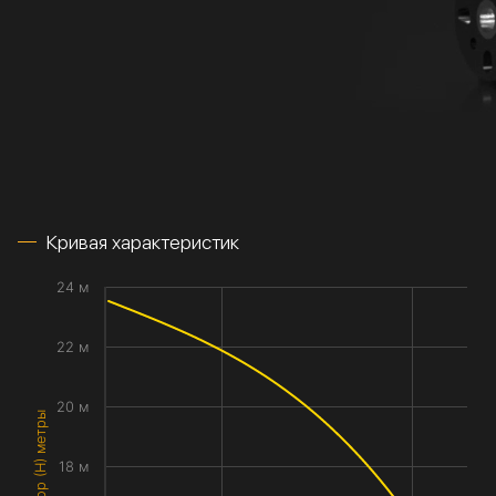
Кривая характеристик
24 м
22 м
20 м
Напор (H) метры
18 м