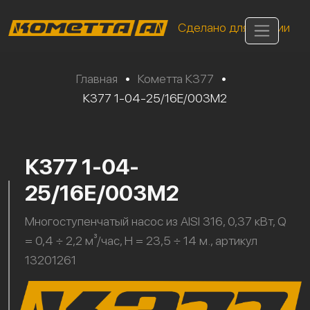
Сделано для России
Главная
•
Кометта К377
•
К377 1-04-25/16Е/003М2
К377 1-04-
25/16Е/003М2
Многоступенчатый насос из AISI 316, 0,37 кВт, Q
= 0,4 ÷ 2,2 м³/час, H = 23,5 ÷ 14 м., артикул
13201261