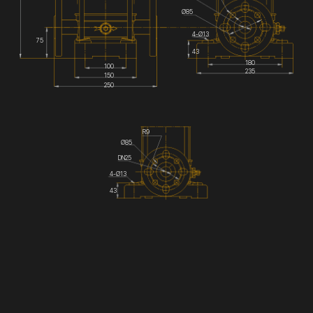
Ø85
4-Ø13
75
43
180
100
235
150
250
R9
Ø85
DN25
4-Ø13
43