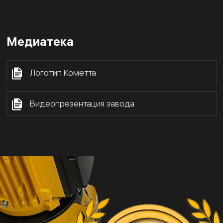
Медиатека
Логотип Кометта
Видеопрезентация завода