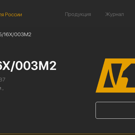
Продукция
Журнал
ля России
5/16Х/003М2
16Х/003М2
,37
.,