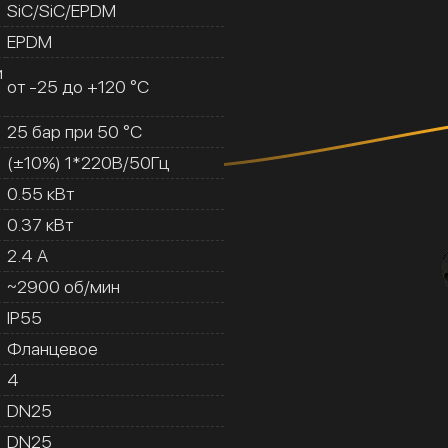
SiC/SiC/EPDM
EPDM
и
от -25 до +120 °C
25 бар при 50 °C
(±10%) 1*220В/50Гц
0.55 кВт
0.37 кВт
2.4 A
~2900 об/мин
IP55
Фланцевое
4
DN25
DN25