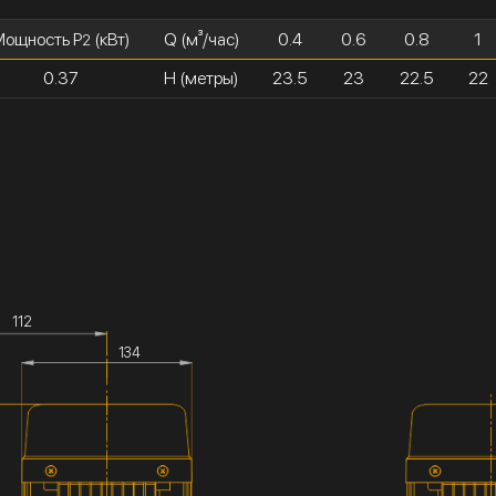
Мощность P
(кВт)
Q (м³/час)
0.4
0.6
0.8
1
2
0.37
H (метры)
23.5
23
22.5
22
112
134