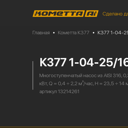
Сделано д
Главная
•
Кометта К377
•
К377 1-04-2
К377 1-04-25/
Многоступенчатый насос из AISI 316, 0
кВт, Q = 0,4 ÷ 2,2 м³/час, H = 23,5 ÷ 14 м
артикул 13214261