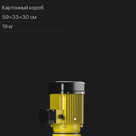
Картонный короб
59×33×30 см
19 кг