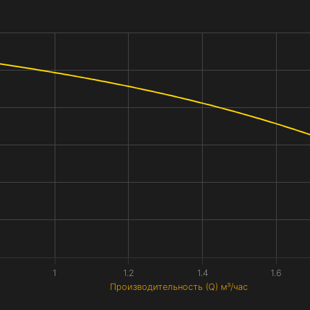
1
1.2
1.4
1.6
Производительность (Q) м³/час