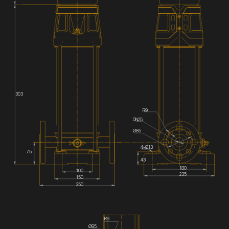
303
R9
DN25
Ø85
4-Ø13
75
43
180
100
235
150
250
R9
Ø85