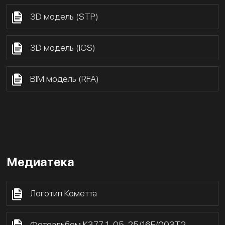
3D модель (STP)
3D модель (IGS)
BIM модель (RFA)
Медиатека
Логотип Кометта
Фотоальбом К377 1-05-25/16Е/003Т2