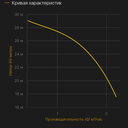
Кривая характеристик
30 м
28 м
26 м
Напор (H) метры
24 м
22 м
20 м
18 м
16 м
1
2
Производительность (Q) м³/час