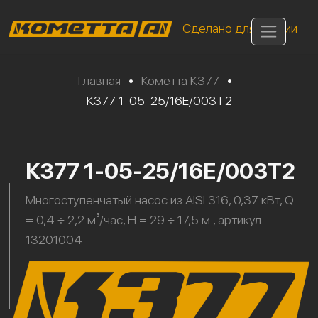
Сделано для России
Главная
•
Кометта К377
•
К377 1-05-25/16Е/003Т2
К377 1-05-25/16Е/003Т2
Многоступенчатый насос из AISI 316, 0,37 кВт, Q
= 0,4 ÷ 2,2 м³/час, H = 29 ÷ 17,5 м., артикул
13201004