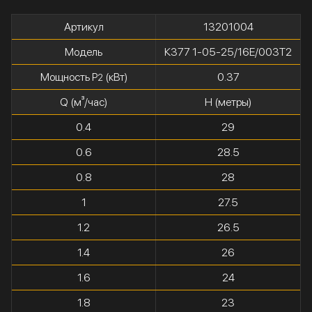
Артикул
13201004
Модель
К377 1-05-25/16Е/003Т2
Мощность P
(кВт)
0.37
2
Q (м³/час)
H (метры)
0.4
29
0.6
28.5
0.8
28
1
27.5
1.2
26.5
1.4
26
1.6
24
1.8
23