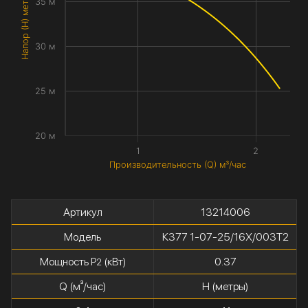
Напор (H) метры
35 м
30 м
25 м
20 м
1
2
Производительность (Q) м³/час
Артикул
13214006
Модель
К377 1-07-25/16Х/003Т2
Мощность P
(кВт)
0.37
2
Q (м³/час)
H (метры)