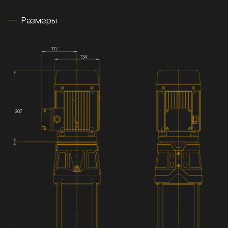
Размеры
112
134
207