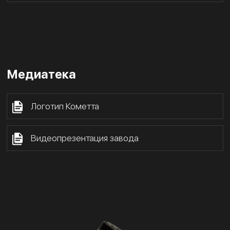
Медиатека
Логотип Кометта
Видеопрезентация завода