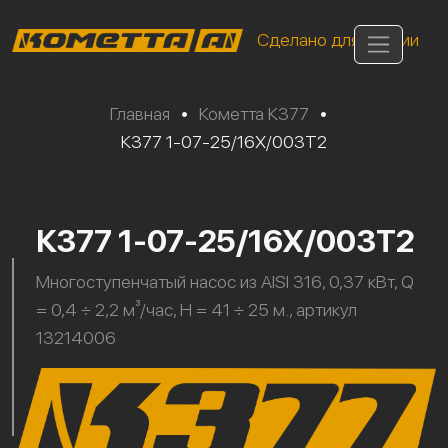
Сделано для России
Главная
•
Кометта К377
•
К377 1-07-25/16Х/003Т2
К377 1-07-25/16Х/003Т2
Многоступенчатый насос из AISI 316, 0,37 кВт, Q
= 0,4 ÷ 2,2 м³/час, H = 41 ÷ 25 м., артикул
13214006