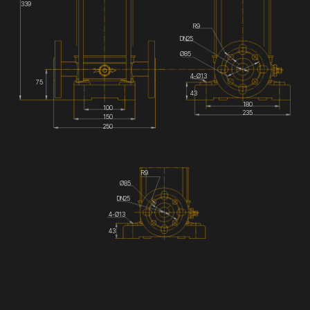
339
R9
DN25
Ø85
4-Ø13
75
43
180
100
235
150
250
R9
Ø85
DN25
4-Ø13
43