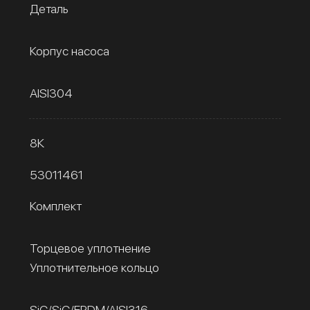
Деталь
Корпус насоса
AISI304
8К
53011461
Комплект
Торцевое уплотнение
Уплотнительное кольцо
SiC/SiC/EPDM/AISI316