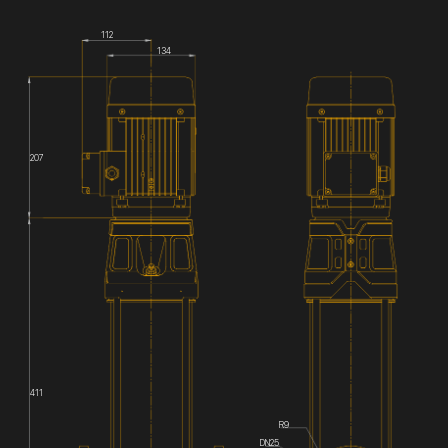
112
134
207
411
R9
DN25