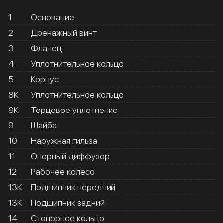
1
Основание
2
Дренажный винт
3
Фланец
4
Уплотнительное кольцо
5
Корпус
8К
Уплотнительное кольцо
8К
Торцевое уплотнение
9
Шайба
10
Наружная гильза
11
Опорный диффузор
12
Рабочее колесо
13К
Подшипник передний
13К
Подшипник задний
14
Стопорное кольцо