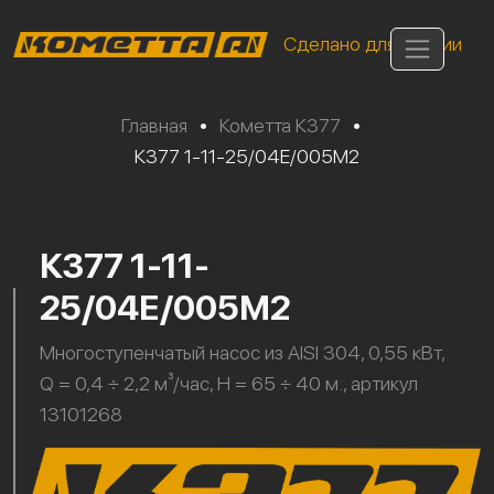
Сделано для России
Главная
•
Кометта К377
•
К377 1-11-25/04Е/005М2
К377 1-11-
25/04Е/005М2
Многоступенчатый насос из AISI 304, 0,55 кВт,
Q = 0,4 ÷ 2,2 м³/час, H = 65 ÷ 40 м., артикул
13101268