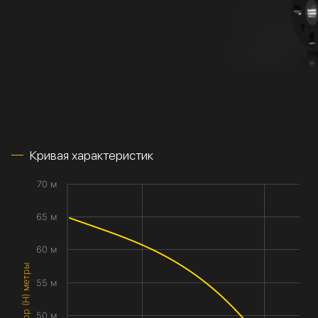
Кривая характеристик
70 м
65 м
60 м
Напор (H) метры
55 м
50 м