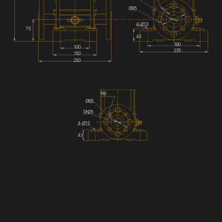
Ø85
4-Ø13
75
43
180
100
235
150
250
R9
Ø85
DN25
4-Ø13
43