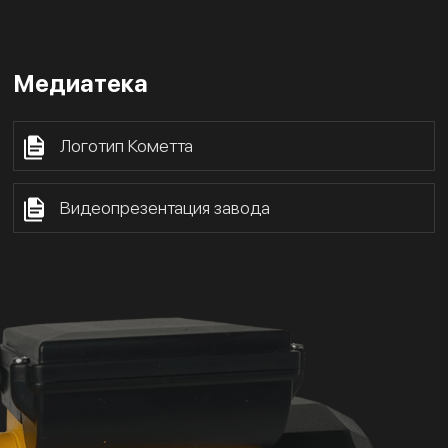
Медиатека
Логотип Кометта
Видеопрезентация завода