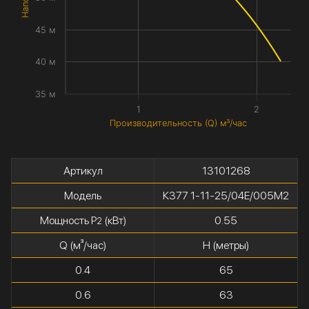
45 м
40 м
35 м
1
2
Производительность (Q) м³/час
Артикул
13101268
Модель
К377 1-11-25/04Е/005М2
Мощность P
(кВт)
0.55
2
Q (м³/час)
H (метры)
0.4
65
0.6
63