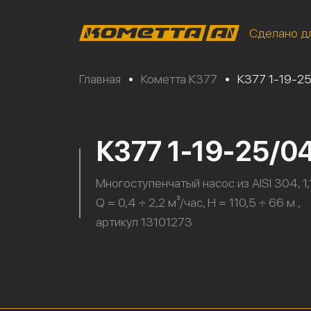
Сделано д
Главная
•
Кометта К377
•
К377 1-19-2
К377 1-19-25/0
Многоступенчатый насос из AISI 304, 1,1
Q = 0,4 ÷ 2,2 м³/час, H = 110,5 ÷ 66 м.,
артикул 13101273