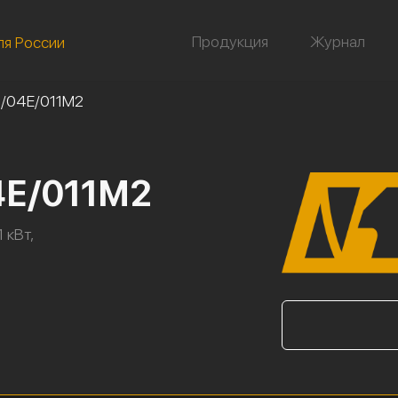
Продукция
Журнал
ля России
5/04Е/011М2
4Е/011М2
 кВт,