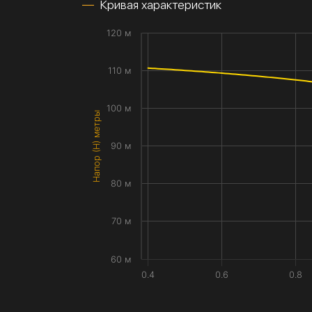
Кривая характеристик
120 м
110 м
100 м
Напор (H) метры
90 м
80 м
70 м
60 м
0.4
0.6
0.8