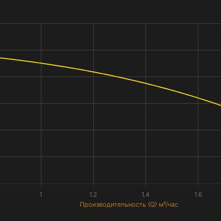
1
1.2
1.4
1.6
Производительность (Q) м³/час