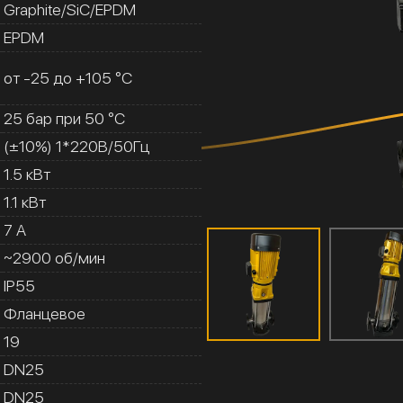
Graphite/SiC/EPDM
EPDM
от -25 до +105 °C
25 бар при 50 °C
(±10%) 1*220В/50Гц
1.5 кВт
1.1 кВт
7 A
~2900 об/мин
IP55
Фланцевое
19
DN25
DN25