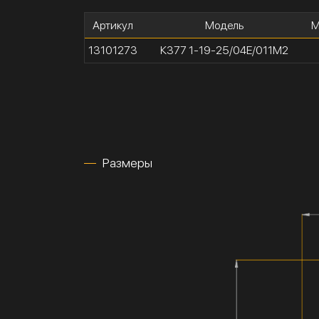
Артикул
Модель
М
13101273
К377 1-19-25/04Е/011М2
Размеры