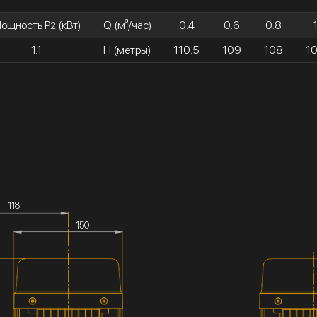
ощность P
(кВт)
Q (м³/час)
0.4
0.6
0.8
2
1.1
H (метры)
110.5
109
108
1
118
150