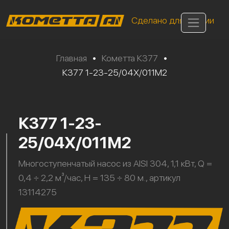
Сделано для России
Главная
•
Кометта К377
•
К377 1-23-25/04Х/011М2
К377 1-23-
25/04Х/011М2
Многоступенчатый насос из AISI 304, 1,1 кВт, Q =
0,4 ÷ 2,2 м³/час, H = 135 ÷ 80 м., артикул
13114275