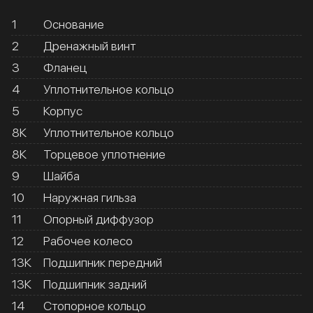
1
Основание
2
Дренажный винт
3
Фланец
4
Уплотнительное кольцо
5
Корпус
8К
Уплотнительное кольцо
8К
Торцевое уплотнение
9
Шайба
10
Наружная гильза
11
Опорный диффузор
12
Рабочее колесо
13К
Подшипник передний
13К
Подшипник задний
14
Стопорное кольцо