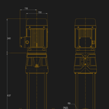
118
150
240
637
R9
DN25