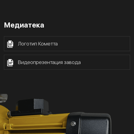
Медиатека
Логотип Кометта
Видеопрезентация завода