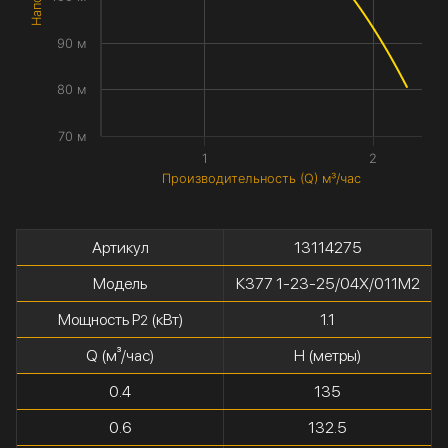
90 м
80 м
70 м
1
2
Производительность (Q) м³/час
Артикул
13114275
Модель
К377 1-23-25/04Х/011М2
Мощность P
(кВт)
1.1
2
Q (м³/час)
H (метры)
0.4
135
0.6
132.5