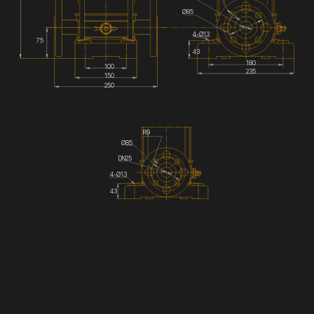
Ø85
4-Ø13
75
43
180
100
235
150
250
R9
Ø85
DN25
4-Ø13
43