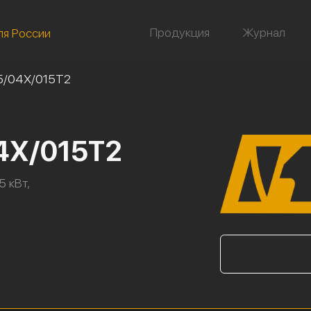
Продукция
Журнал
ля России
5/04Х/015Т2
4Х/015Т2
5 кВт,