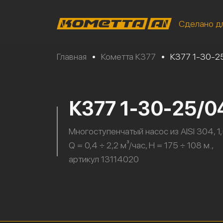
Сделано д
Главная
•
Кометта К377
•
К377 1-30-2
К377 1-30-25/0
Многоступенчатый насос из AISI 304, 1,
Q = 0,4 ÷ 2,2 м³/час, H = 175 ÷ 108 м.,
артикул 13114020