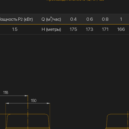
ощность P
(кВт)
Q (м³/час)
0.4
0.6
0.8
1
2
1.5
H (метры)
175
173
171
166
118
150