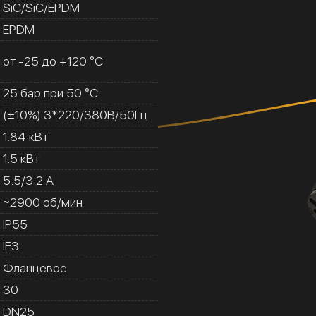
SiC/SiC/EPDM
EPDM
от -25 до +120 °C
25 бар при 50 °C
(±10%) 3*220/380В/50Гц
1.84 кВт
1.5 кВт
5.5/3.2 A
~2900 об/мин
IP55
IE3
Фланцевое
30
DN25