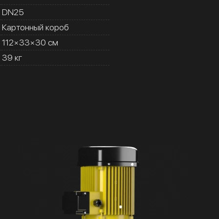
DN25
Картонный короб
112×33×30 см
39 кг