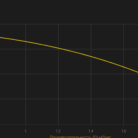
1
1.2
1.4
1.6
Производительность (Q) м³/час