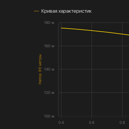
Кривая характеристик
180 м
160 м
Напор (H) метры
140 м
120 м
100 м
0.4
0.6
0.8