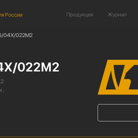
Продукция
Журнал
ля России
5/04Х/022М2
04Х/022М2
,2
.,