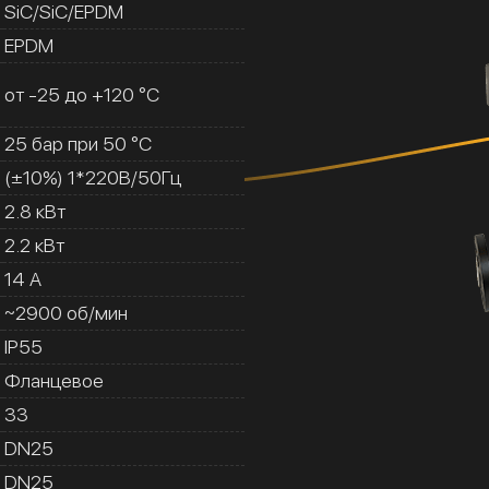
SiC/SiC/EPDM
EPDM
от -25 до +120 °C
25 бар при 50 °C
(±10%) 1*220В/50Гц
2.8 кВт
2.2 кВт
14 A
~2900 об/мин
IP55
Фланцевое
33
DN25
DN25