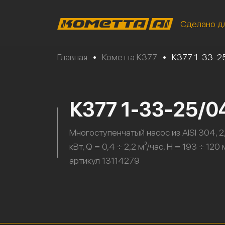
Сделано д
Главная
•
Кометта К377
•
К377 1-33-2
К377 1-33-25/
Многоступенчатый насос из AISI 304, 2
кВт, Q = 0,4 ÷ 2,2 м³/час, H = 193 ÷ 120 м
артикул 13114279