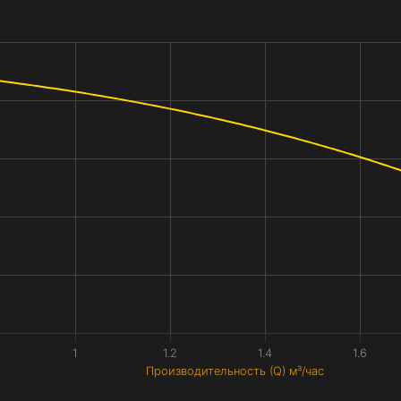
1
1.2
1.4
1.6
Производительность (Q) м³/час