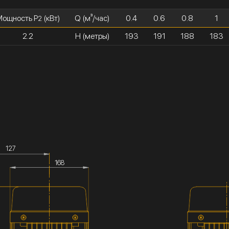
ощность P
(кВт)
Q (м³/час)
0.4
0.6
0.8
1
2
2.2
H (метры)
193
191
188
183
127
168