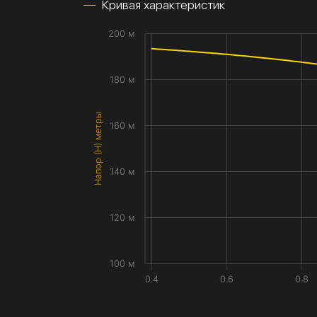
Кривая характеристик
200 м
180 м
Напор (H) метры
160 м
140 м
120 м
100 м
0.4
0.6
0.8