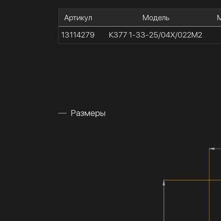
Артикул
Модель
М
13114279
К377 1-33-25/04Х/022М2
Размеры