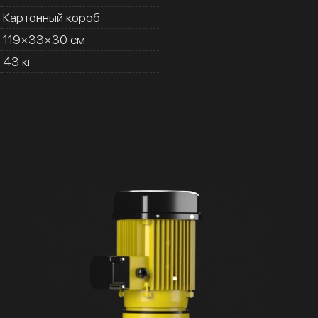
Картонный короб
119×33×30 см
43 кг