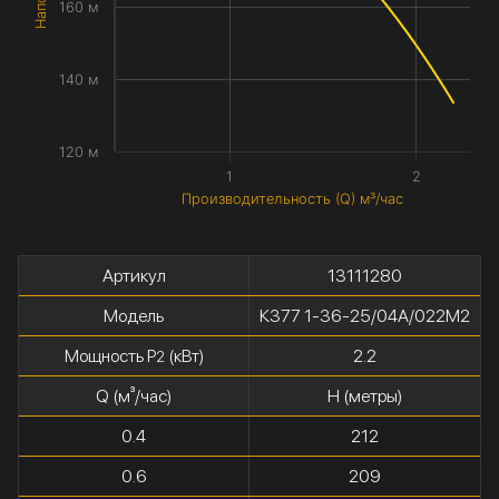
160 м
140 м
120 м
1
2
Производительность (Q) м³/час
Артикул
13111280
Модель
К377 1-36-25/04А/022М2
Мощность P
(кВт)
2.2
2
Q (м³/час)
H (метры)
0.4
212
0.6
209