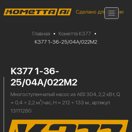
Сделано для России
Главная
•
Кометта К377
•
К377 1-36-25/04А/022М2
К377 1-36-
25/04А/022М2
Многоступенчатый насос из AISI 304, 2,2 кВт, Q
= 0,4 ÷ 2,2 м³/час, H = 212 ÷ 133 м., артикул
13111280