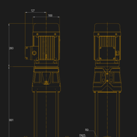
127
168
280
881
R9
DN25