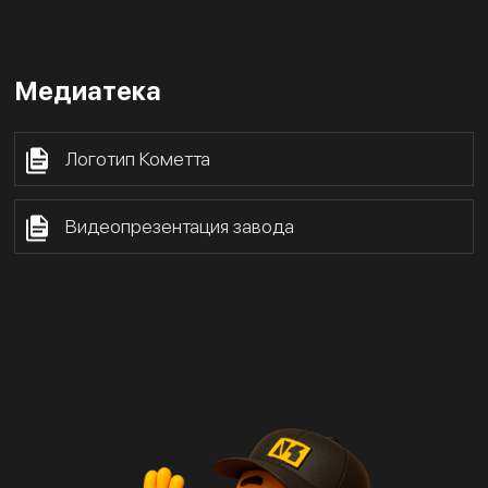
Медиатека
Логотип Кометта
Видеопрезентация завода