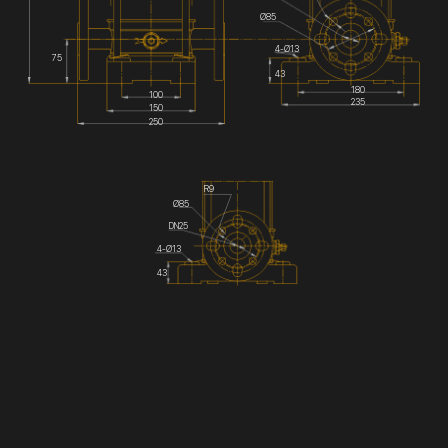
Ø85
4-Ø13
75
43
180
100
235
150
250
R9
Ø85
DN25
4-Ø13
43