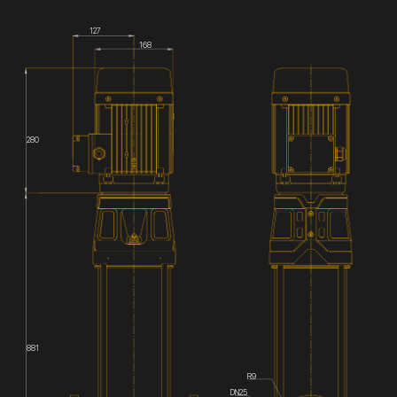
127
168
280
881
R9
DN25