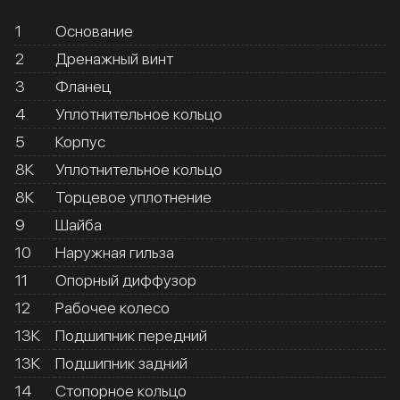
1
Основание
2
Дренажный винт
3
Фланец
4
Уплотнительное кольцо
5
Корпус
8К
Уплотнительное кольцо
8К
Торцевое уплотнение
9
Шайба
10
Наружная гильза
11
Опорный диффузор
12
Рабочее колесо
13К
Подшипник передний
13К
Подшипник задний
14
Стопорное кольцо