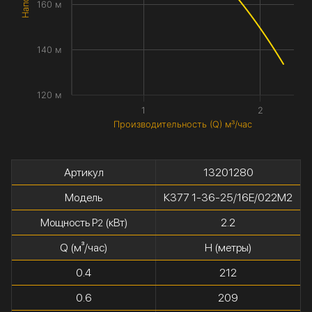
160 м
140 м
120 м
1
2
Производительность (Q) м³/час
Артикул
13201280
Модель
К377 1-36-25/16Е/022М2
Мощность P
(кВт)
2.2
2
Q (м³/час)
H (метры)
0.4
212
0.6
209