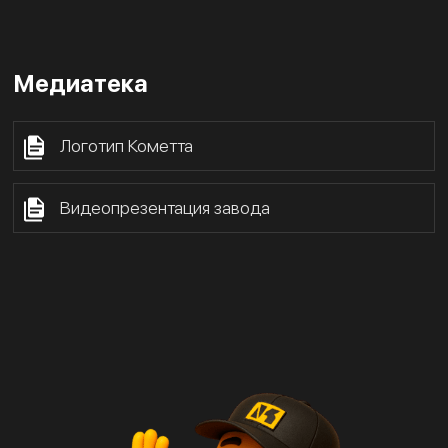
Медиатека
Логотип Кометта
Видеопрезентация завода