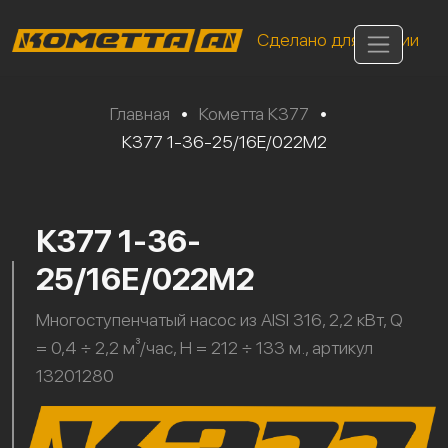
Сделано для России
Главная
•
Кометта К377
•
К377 1-36-25/16Е/022М2
К377 1-36-
25/16Е/022М2
Многоступенчатый насос из AISI 316, 2,2 кВт, Q
= 0,4 ÷ 2,2 м³/час, H = 212 ÷ 133 м., артикул
13201280