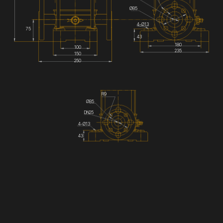
Ø85
4-Ø13
75
43
180
100
235
150
250
R9
Ø85
DN25
4-Ø13
43