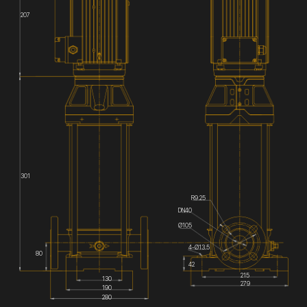
207
301
R9.25
DN40
Ø105
4-Ø13.5
80
42
215
130
279
190
280