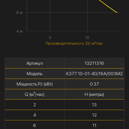
6 м
4 м
5
10
Производительность (Q) м³/час
Артикул
13211316
Модель
К377 10-01-40/16А/003М2
Мощность P
(кВт)
0.37
2
Q (м³/час)
H (метры)
2
13
4
12
6
11