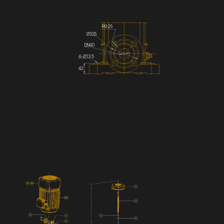
R9.25
Ø105
DN40
4-Ø13.5
42