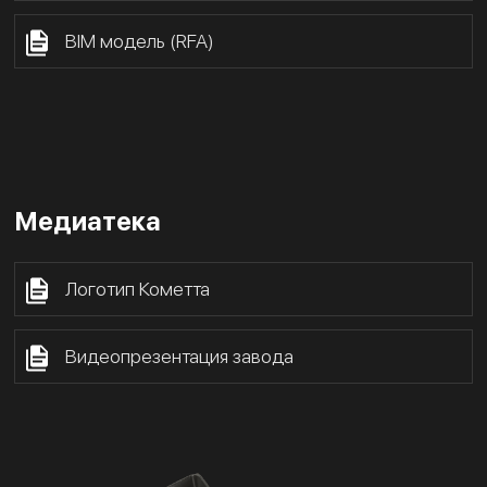
BIM модель (RFA)
Медиатека
Логотип Кометта
Видеопрезентация завода