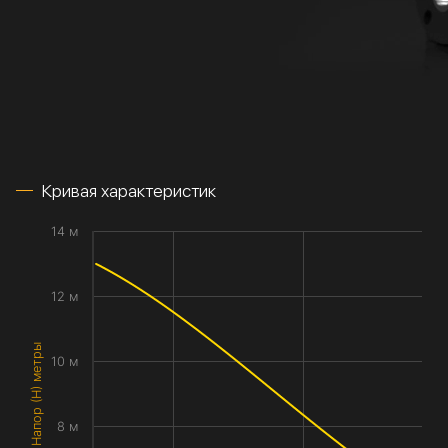
Кривая характеристик
14 м
12 м
Напор (H) метры
10 м
8 м