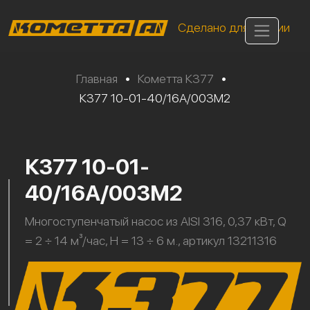
Сделано для России
Главная
•
Кометта К377
•
К377 10-01-40/16А/003М2
К377 10-01-
40/16А/003М2
Многоступенчатый насос из AISI 316, 0,37 кВт, Q
= 2 ÷ 14 м³/час, H = 13 ÷ 6 м., артикул 13211316