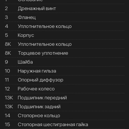
2
Дренажный винт
3
Фланец
4
Уплотнительное кольцо
5
Корпус
8К
Уплотнительное кольцо
8К
Торцевое уплотнение
9
Шайба
10
Наружная гильза
11
Опорный диффузор
12
Рабочее колесо
13К
Подшипник передний
13К
Подшипник задний
14
Стопорное кольцо
15
Стопорная шестигранная гайка