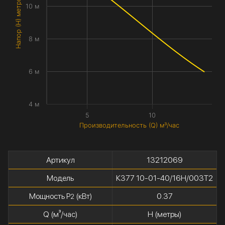
Напор (H) метры
10 м
8 м
6 м
4 м
5
10
Производительность (Q) м³/час
Артикул
13212069
Модель
К377 10-01-40/16Н/003Т2
Мощность P
(кВт)
0.37
2
Q (м³/час)
H (метры)