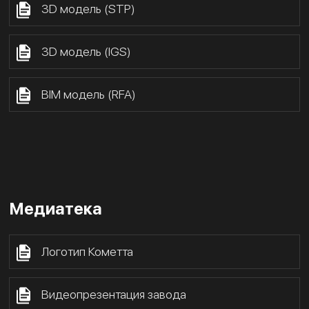
3D модель (STP)
3D модель (IGS)
BIM модель (RFA)
Медиатека
Логотип Кометта
Видеопрезентация завода