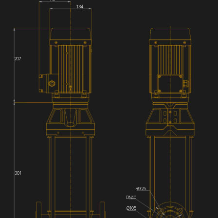
134
207
301
R9.25
DN40
Ø105