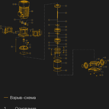
Взрыв-схема
1
Основание