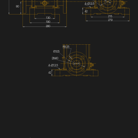
4-Ø13.5
80
42
215
130
279
190
280
R9.25
Ø105
DN40
4-Ø13.5
42