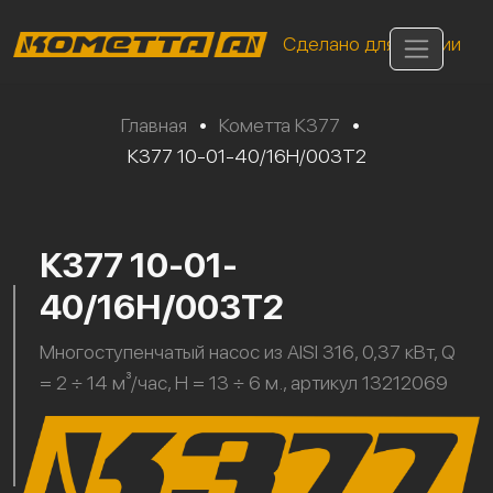
Сделано для России
Главная
•
Кометта К377
•
К377 10-01-40/16Н/003Т2
К377 10-01-
40/16Н/003Т2
Многоступенчатый насос из AISI 316, 0,37 кВт, Q
= 2 ÷ 14 м³/час, H = 13 ÷ 6 м., артикул 13212069