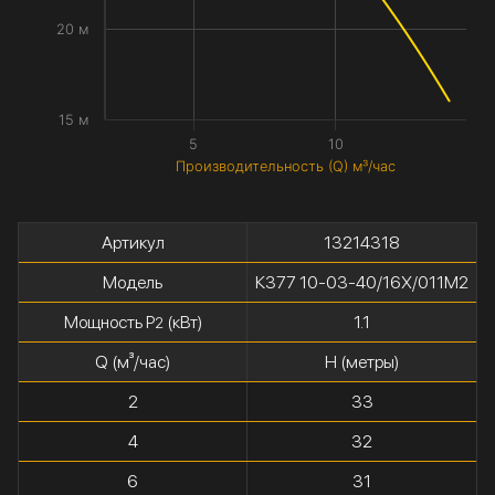
20 м
15 м
5
10
Производительность (Q) м³/час
Артикул
13214318
Модель
К377 10-03-40/16Х/011М2
Мощность P
(кВт)
1.1
2
Q (м³/час)
H (метры)
2
33
4
32
6
31