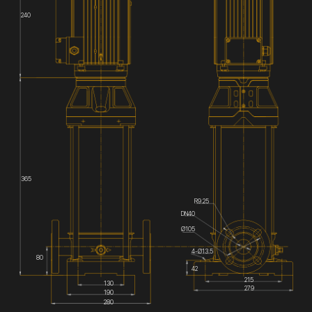
240
365
R9.25
DN40
Ø105
4-Ø13.5
80
42
215
130
279
190
280