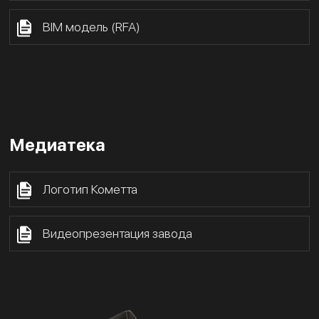
BIM модель (RFA)
Медиатека
Логотип Кометта
Видеопрезентация завода