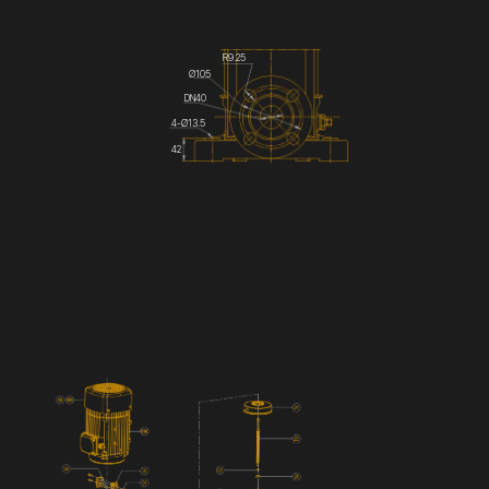
R9.25
Ø105
DN40
4-Ø13.5
42