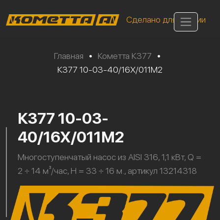
Сделано для России
Главная
•
Кометта К377
•
К377 10-03-40/16Х/011М2
К377 10-03-
40/16Х/011М2
Многоступенчатый насос из AISI 316, 1,1 кВт, Q =
2 ÷ 14 м³/час, H = 33 ÷ 16 м., артикул 13214318