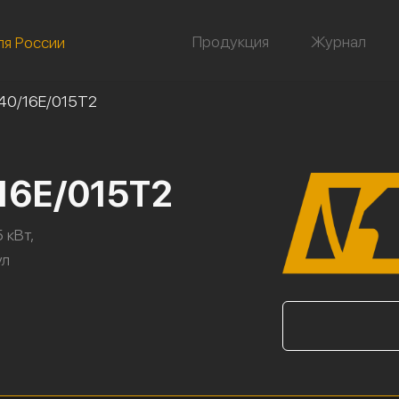
Продукция
Журнал
ля России
40/16Е/015Т2
16Е/015Т2
 кВт,
ул