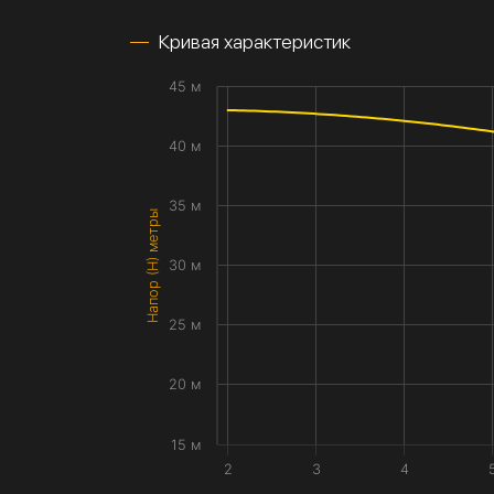
Кривая характеристик
45 м
40 м
35 м
Напор (H) метры
30 м
25 м
20 м
15 м
2
3
4