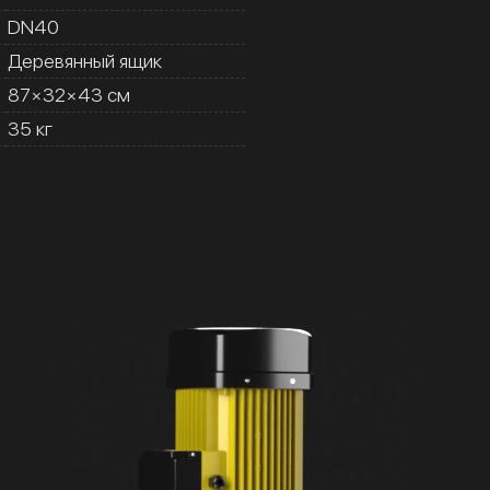
DN40
Деревянный ящик
87×32×43 см
35 кг