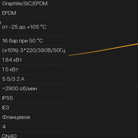
Graphite/SiC/EPDM
EPDM
и
от -25 до +105 °C
16 бар при 50 °C
(±10%) 3*220/380В/50Гц
1.84 кВт
1.5 кВт
5.5/3.2 A
~2900 об/мин
IP55
IE3
Фланцевое
4
DN40