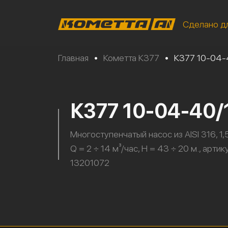
Сделано д
Главная
•
Кометта К377
•
К377 10-04-
К377 10-04-40/
Многоступенчатый насос из AISI 316, 1,5
Q = 2 ÷ 14 м³/час, H = 43 ÷ 20 м., артик
13201072