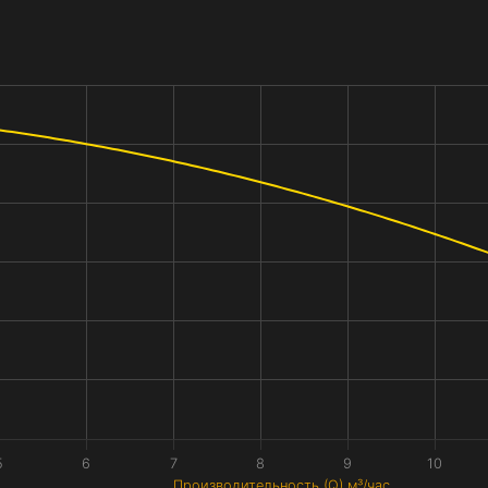
5
6
7
8
9
10
Производительность (Q) м³/час