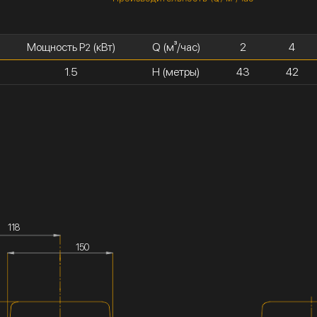
Мощность P
(кВт)
Q (м³/час)
2
4
2
1.5
H (метры)
43
42
118
150