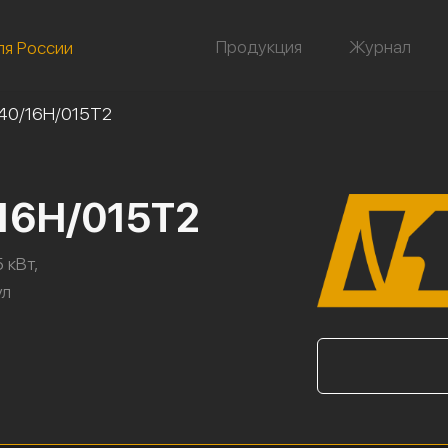
Продукция
Журнал
ля России
40/16Н/015Т2
/16Н/015Т2
 кВт,
ул