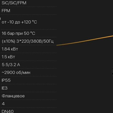
SiC/SiC/FPM
FPM
и
от -10 до +120 °C
16 бар при 50 °C
(±10%) 3*220/380В/50Гц
1.84 кВт
1.5 кВт
5.5/3.2 A
~2900 об/мин
IP55
IE3
Фланцевое
4
DN40