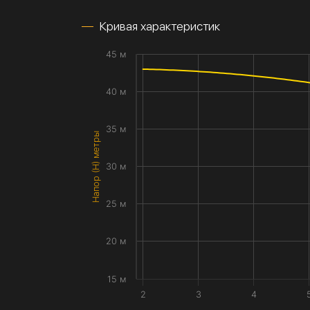
Кривая характеристик
45 м
40 м
35 м
Напор (H) метры
30 м
25 м
20 м
15 м
2
3
4