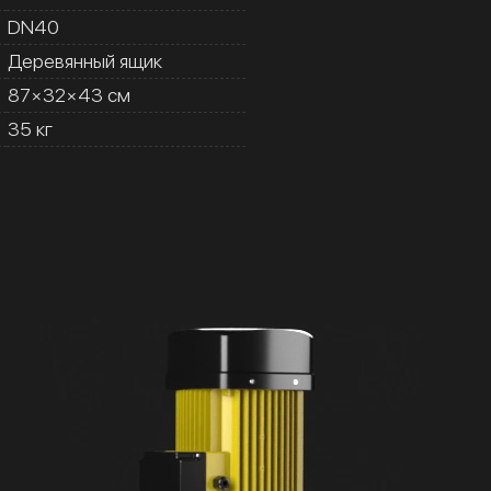
DN40
Деревянный ящик
87×32×43 см
35 кг