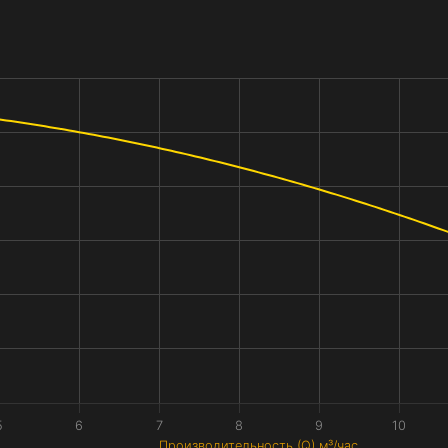
5
6
7
8
9
10
Производительность (Q) м³/час