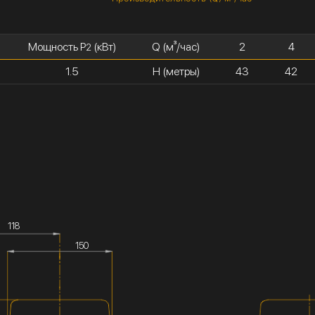
Мощность P
(кВт)
Q (м³/час)
2
4
2
1.5
H (метры)
43
42
118
150