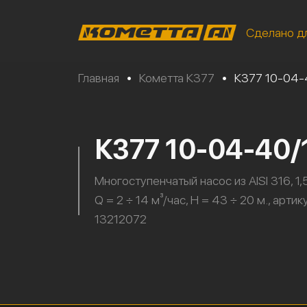
Сделано д
Главная
•
Кометта К377
•
К377 10-04-
К377 10-04-40
Многоступенчатый насос из AISI 316, 1,5
Q = 2 ÷ 14 м³/час, H = 43 ÷ 20 м., артик
13212072