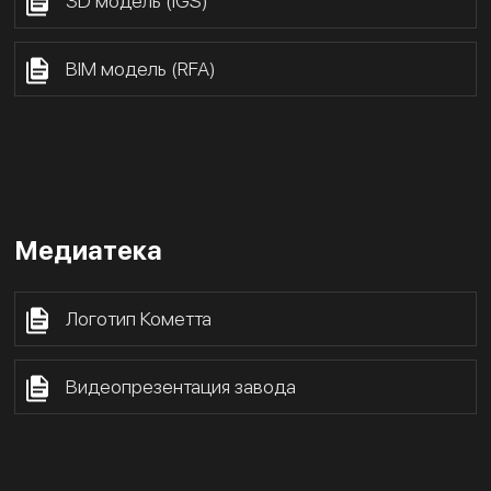
3D модель (IGS)
BIM модель (RFA)
Медиатека
Логотип Кометта
Видеопрезентация завода