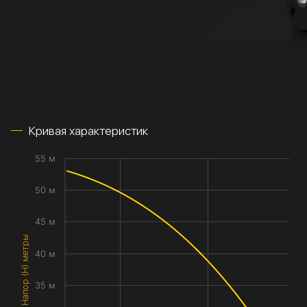
Кривая характеристик
55 м
50 м
45 м
Напор (H) метры
40 м
35 м