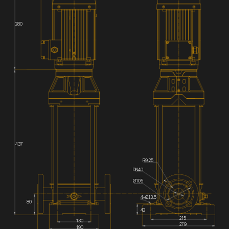
280
437
R9.25
DN40
Ø105
4-Ø13.5
80
42
215
130
279
190