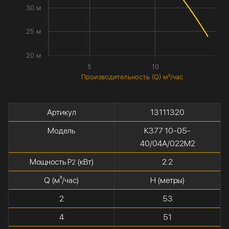
30 м
25 м
20 м
5
10
Производительность (Q) м³/час
Артикул
13111320
Модель
К377 10-05-
40/04А/022М2
Мощность P
(кВт)
2.2
2
Q (м³/час)
H (метры)
2
53
4
51