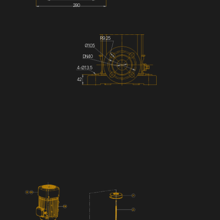
280
R9.25
Ø105
DN40
4-Ø13.5
42