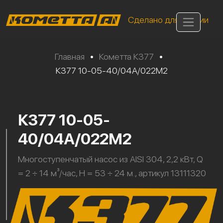
Сделано для России
Главная
•
Кометта К377
•
К377 10-05-40/04А/022М2
К377 10-05-
40/04А/022М2
Многоступенчатый насос из AISI 304, 2,2 кВт, Q
= 2 ÷ 14 м³/час, H = 53 ÷ 24 м., артикул 13111320