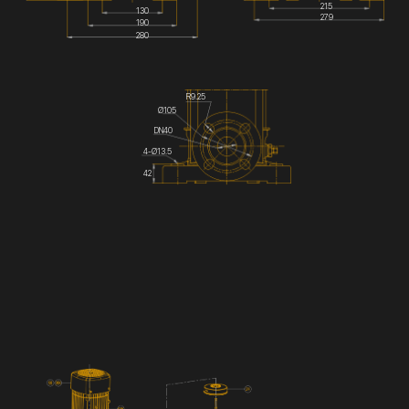
215
130
279
190
280
R9.25
Ø105
DN40
4-Ø13.5
42