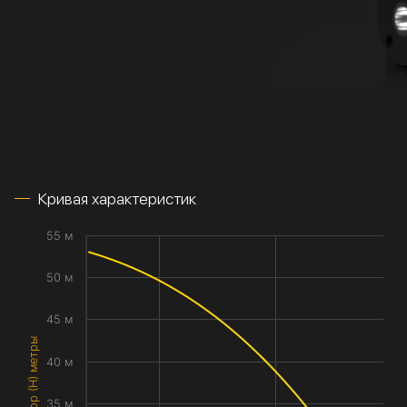
Кривая характеристик
55 м
50 м
45 м
Напор (H) метры
40 м
35 м