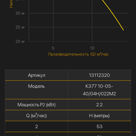
30 м
25 м
20 м
5
10
Производительность (Q) м³/час
Артикул
13112320
Модель
К377 10-05-
40/04Н/022М2
Мощность P
(кВт)
2.2
2
Q (м³/час)
H (метры)
2
53