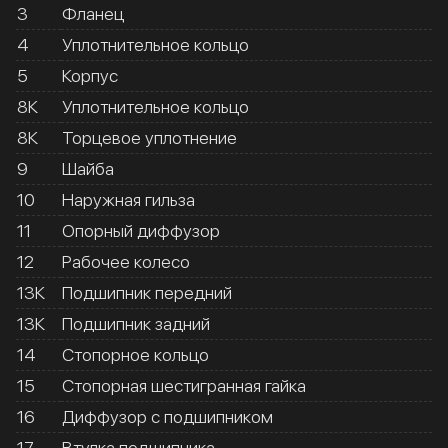
3
Фланец
4
Уплотнительное кольцо
5
Корпус
8К
Уплотнительное кольцо
8К
Торцевое уплотнение
9
Шайба
10
Наружная гильза
11
Опорный диффузор
12
Рабочее колесо
13К
Подшипник передний
13К
Подшипник задний
14
Стопорное кольцо
15
Стопорная шестигранная гайка
16
Диффузор с подшипником
17
Втулка подшипника