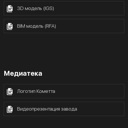
3D модель (IGS)
BIM модель (RFA)
Медиатека
Логотип Кометта
Видеопрезентация завода