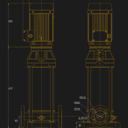
280
437
R9.25
DN40
Ø105
4-Ø13.5
80
42