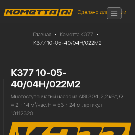
Сделано для России
Главная
•
Кометта К377
•
К377 10-05-40/04Н/022М2
К377 10-05-
40/04Н/022М2
Многоступенчатый насос из AISI 304, 2,2 кВт, Q
= 2 ÷ 14 м³/час, H = 53 ÷ 24 м., артикул
13112320