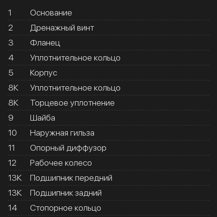
1
Основание
2
Дренажный винт
3
Фланец
4
Уплотнительное кольцо
5
Корпус
8К
Уплотнительное кольцо
8К
Торцевое уплотнение
9
Шайба
10
Наружная гильза
11
Опорный диффузор
12
Рабочее колесо
13К
Подшипник передний
13К
Подшипник задний
14
Стопорное кольцо