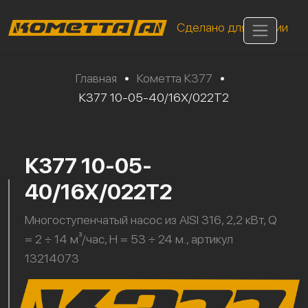
Сделано для России
Главная
•
Кометта К377
•
К377 10-05-40/16Х/022Т2
К377 10-05-
40/16Х/022Т2
Многоступенчатый насос из AISI 316, 2,2 кВт, Q
= 2 ÷ 14 м³/час, H = 53 ÷ 24 м., артикул
13214073