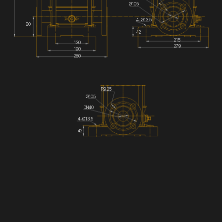
Ø105
4-Ø13.5
80
42
215
130
279
190
280
R9.25
Ø105
DN40
4-Ø13.5
42