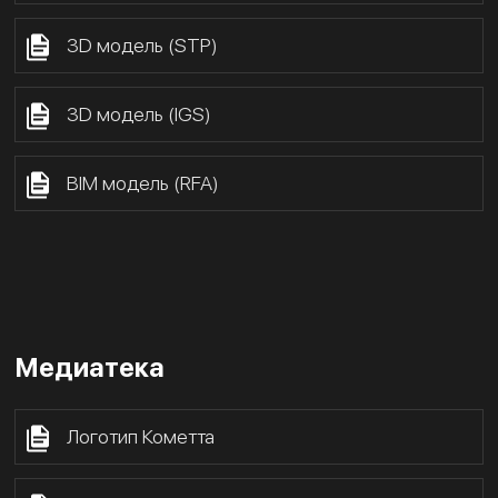
3D модель (STP)
3D модель (IGS)
BIM модель (RFA)
Медиатека
Логотип Кометта