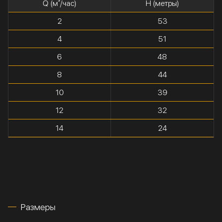
Q (м³/час)
H (метры)
2
53
4
51
6
48
8
44
10
39
12
32
14
24
Размеры