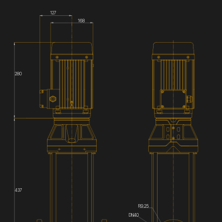
127
168
280
437
R9.25
DN40