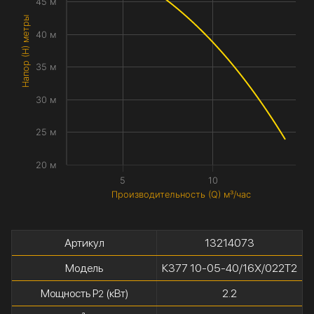
45 м
Напор (H) метры
40 м
35 м
30 м
25 м
20 м
5
10
Производительность (Q) м³/час
Артикул
13214073
Модель
К377 10-05-40/16Х/022Т2
Мощность P
(кВт)
2.2
2