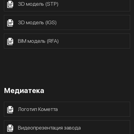
3D модель (STP)
3D модель (IGS)
BIM модель (RFA)
Медиатека
Логотип Кометта
Видеопрезентация завода