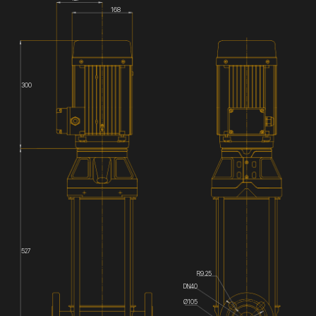
168
300
527
R9.25
DN40
Ø105