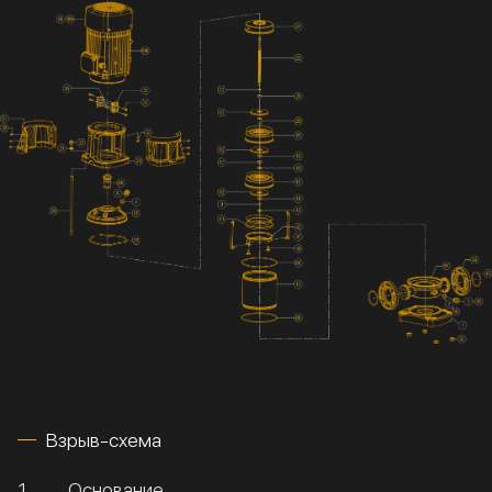
Взрыв-схема
1
Основание