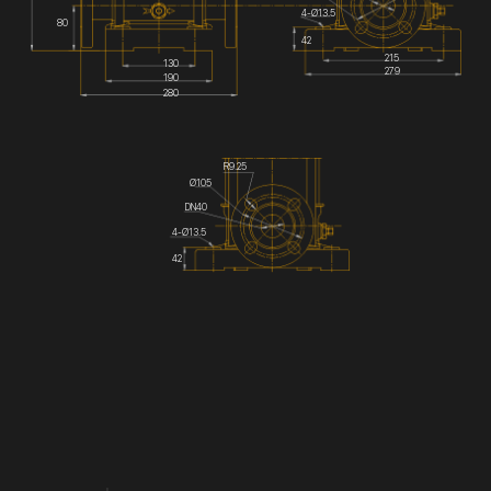
4-Ø13.5
80
42
215
130
279
190
280
R9.25
Ø105
DN40
4-Ø13.5
42