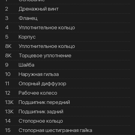
2
Дренажный винт
3
Фланец
4
Уплотнительное кольцо
5
Корпус
8К
Уплотнительное кольцо
8К
Торцевое уплотнение
9
Шайба
10
Наружная гильза
11
Опорный диффузор
12
Рабочее колесо
13К
Подшипник передний
13К
Подшипник задний
14
Стопорное кольцо
15
Стопорная шестигранная гайка