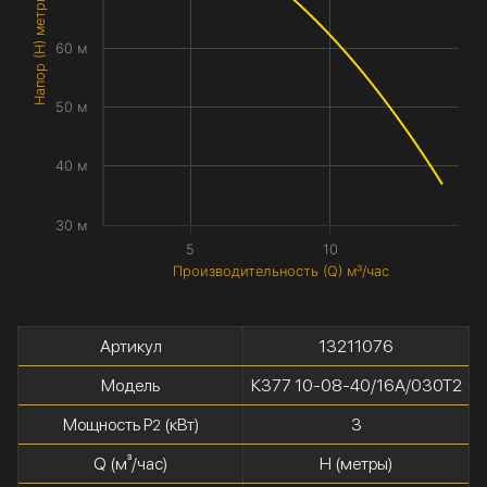
Напор (H) метры
60 м
50 м
40 м
30 м
5
10
Производительность (Q) м³/час
Артикул
13211076
Модель
К377 10-08-40/16А/030Т2
Мощность P
(кВт)
3
2
Q (м³/час)
H (метры)