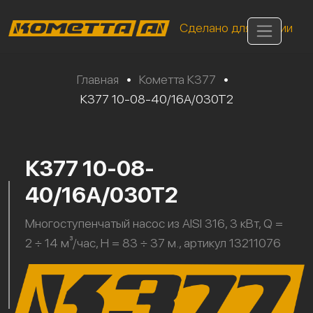
Сделано для России
Главная
•
Кометта К377
•
К377 10-08-40/16А/030Т2
К377 10-08-
40/16А/030Т2
Многоступенчатый насос из AISI 316, 3 кВт, Q =
2 ÷ 14 м³/час, H = 83 ÷ 37 м., артикул 13211076