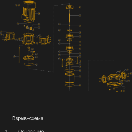
Взрыв-схема
1
Основание