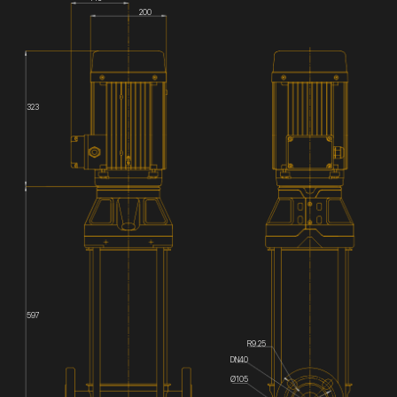
200
323
597
R9.25
DN40
Ø105