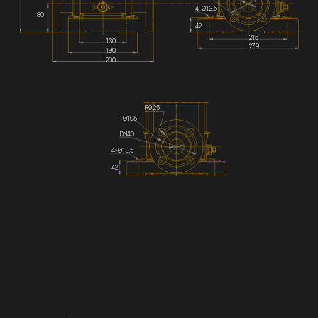
4-Ø13.5
80
42
215
130
279
190
280
R9.25
Ø105
DN40
4-Ø13.5
42