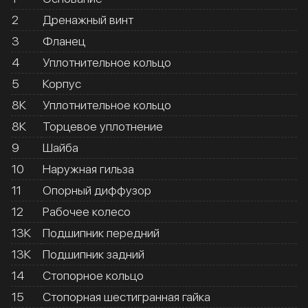
2
Дренажный винт
3
Фланец
4
Уплотнительное кольцо
5
Корпус
8К
Уплотнительное кольцо
8К
Торцевое уплотнение
9
Шайба
10
Наружная гильза
11
Опорный диффузор
12
Рабочее колесо
13К
Подшипник передний
13К
Подшипник задний
14
Стопорное кольцо
15
Стопорная шестигранная гайка