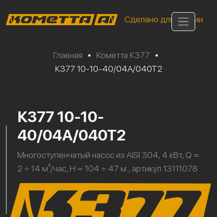
Сделано для России
Главная
•
Кометта К377
•
К377 10-10-40/04А/040Т2
К377 10-10-
40/04А/040Т2
Многоступенчатый насос из AISI 304, 4 кВт, Q =
2 ÷ 14 м³/час, H = 104 ÷ 47 м., артикул 13111078