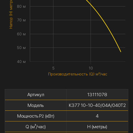
Напор (H) метры
80 м
70 м
60 м
50 м
40 м
5
10
Производительность (Q) м³/час
Артикул
13111078
Модель
К377 10-10-40/04А/040Т2
Мощность P
(кВт)
4
2
Q (м³/час)
H (метры)