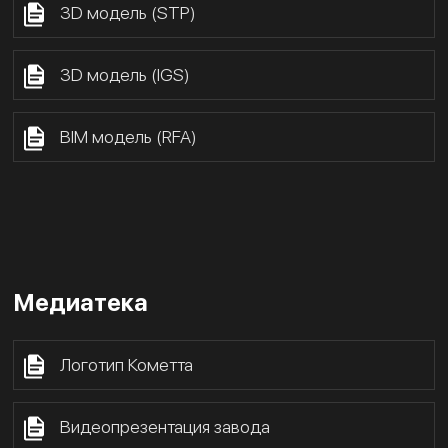
3D модель (STP)
3D модель (IGS)
BIM модель (RFA)
Медиатека
Логотип Кометта
Видеопрезентация завода