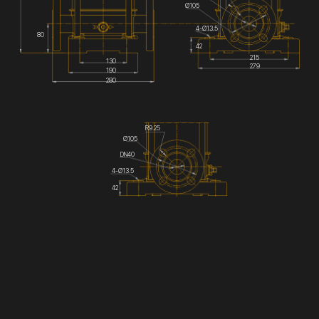
Ø105
4-Ø13.5
80
42
215
130
279
190
280
R9.25
Ø105
DN40
4-Ø13.5
42