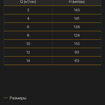
Q (м³/час)
H (метры)
2
143
4
141
6
136
8
124
10
110
12
90
14
63
Размеры