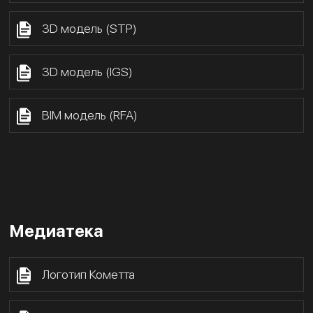
3D модель (STP)
3D модель (IGS)
BIM модель (RFA)
Медиатека
Логотип Кометта