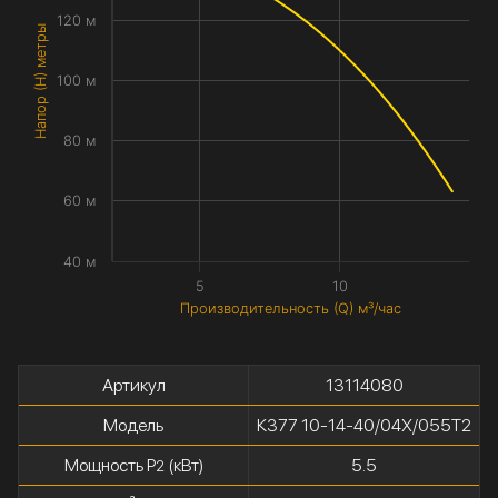
120 м
Напор (H) метры
100 м
80 м
60 м
40 м
5
10
Производительность (Q) м³/час
Артикул
13114080
Модель
К377 10-14-40/04Х/055Т2
Мощность P
(кВт)
5.5
2