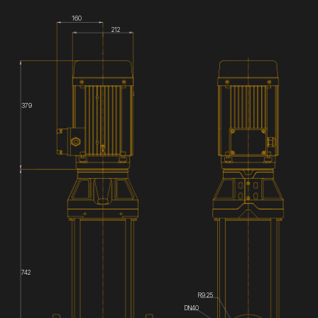
160
212
379
742
R9.25
DN40