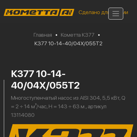
Сделано для России
Главная
•
Кометта К377
•
К377 10-14-40/04Х/055Т2
К377 10-14-
40/04Х/055Т2
Многоступенчатый насос из AISI 304, 5,5 кВт, Q
= 2 ÷ 14 м³/час, H = 143 ÷ 63 м., артикул
13114080