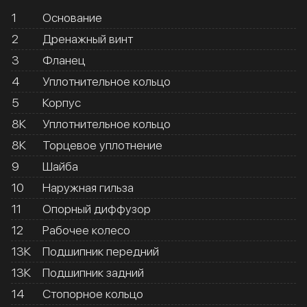
1
Основание
2
Дренажный винт
3
Фланец
4
Уплотнительное кольцо
5
Корпус
8К
Уплотнительное кольцо
8К
Торцевое уплотнение
9
Шайба
10
Наружная гильза
11
Опорный диффузор
12
Рабочее колесо
13К
Подшипник передний
13К
Подшипник задний
14
Стопорное кольцо