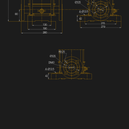
Ø105
4-Ø13.5
80
42
215
130
279
190
280
R9.25
Ø105
DN40
4-Ø13.5
42