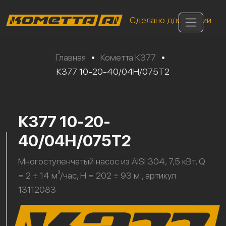
Сделано для России
Главная
•
Кометта К377
•
К377 10-20-40/04Н/075Т2
К377 10-20-
40/04Н/075Т2
Многоступенчатый насос из AISI 304, 7,5 кВт, Q
= 2 ÷ 14 м³/час, H = 202 ÷ 93 м., артикул
13112083