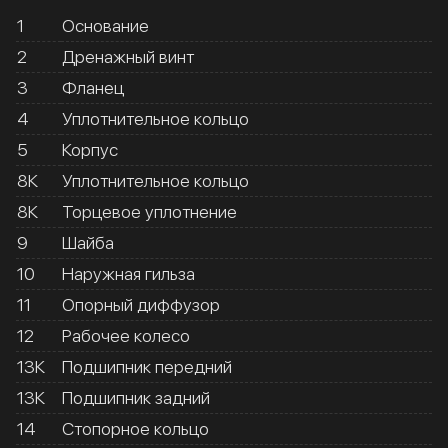
1
Основание
2
Дренажный винт
3
Фланец
4
Уплотнительное кольцо
5
Корпус
8К
Уплотнительное кольцо
8К
Торцевое уплотнение
9
Шайба
10
Наружная гильза
11
Опорный диффузор
12
Рабочее колесо
13К
Подшипник передний
13К
Подшипник задний
14
Стопорное кольцо