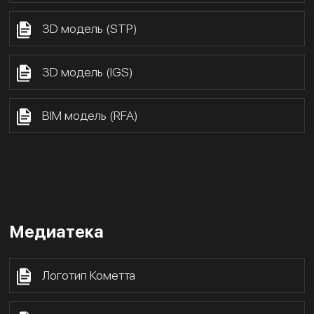
3D модель (STP)
3D модель (IGS)
BIM модель (RFA)
Медиатека
Логотип Кометта