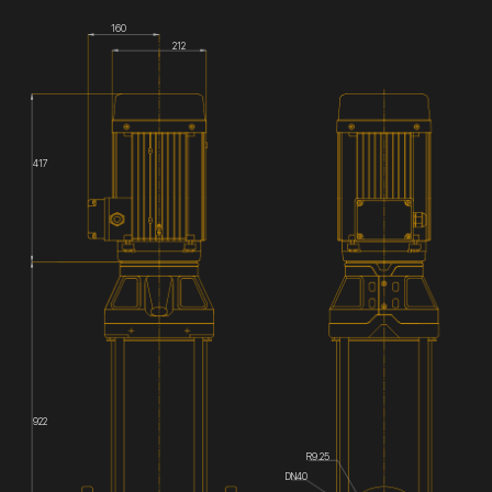
160
212
417
922
R9.25
DN40