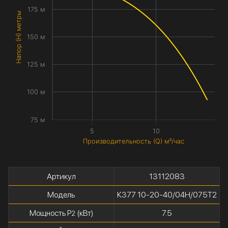
175 м
Напор (H) метры
150 м
125 м
100 м
75 м
5
10
Производительность (Q) м³/час
Артикул
13112083
Модель
К377 10-20-40/04Н/075Т2
Мощность P
(кВт)
7.5
2