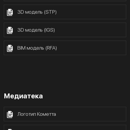
3D модель (STP)
3D модель (IGS)
BIM модель (RFA)
Медиатека
Логотип Кометта