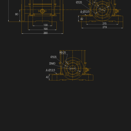
Ø105
4-Ø13.5
80
42
215
130
279
190
280
R9.25
Ø105
DN40
4-Ø13.5
42