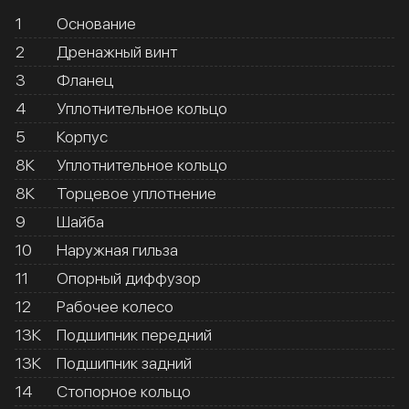
1
Основание
2
Дренажный винт
3
Фланец
4
Уплотнительное кольцо
5
Корпус
8К
Уплотнительное кольцо
8К
Торцевое уплотнение
9
Шайба
10
Наружная гильза
11
Опорный диффузор
12
Рабочее колесо
13К
Подшипник передний
13К
Подшипник задний
14
Стопорное кольцо