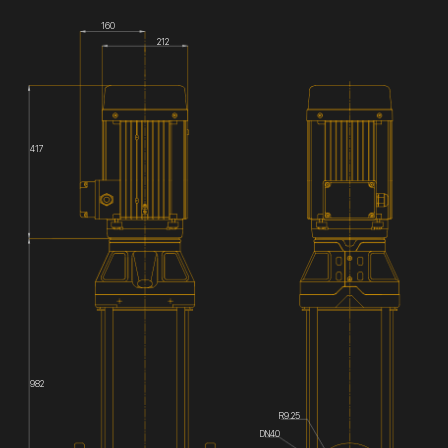
160
212
417
982
R9.25
DN40