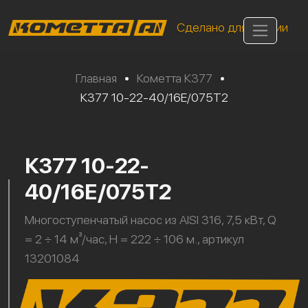
Сделано для России
Главная
•
Кометта К377
•
К377 10-22-40/16Е/075Т2
К377 10-22-
40/16Е/075Т2
Многоступенчатый насос из AISI 316, 7,5 кВт, Q
= 2 ÷ 14 м³/час, H = 222 ÷ 106 м., артикул
13201084