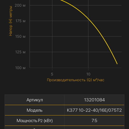
200 м
Напор (H) метры
175 м
150 м
125 м
100 м
5
10
Производительность (Q) м³/час
Артикул
13201084
Модель
К377 10-22-40/16Е/075Т2
Мощность P
(кВт)
7.5
2