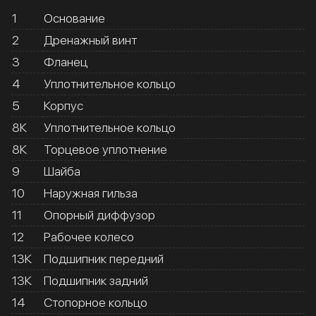
1
Основание
2
Дренажный винт
3
Фланец
4
Уплотнительное кольцо
5
Корпус
8К
Уплотнительное кольцо
8К
Торцевое уплотнение
9
Шайба
10
Наружная гильза
11
Опорный диффузор
12
Рабочее колесо
13К
Подшипник передний
13К
Подшипник задний
14
Стопорное кольцо