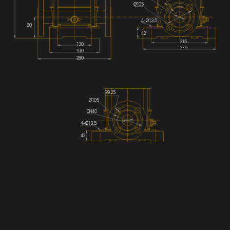
Ø105
4-Ø13.5
80
42
215
130
279
190
280
R9.25
Ø105
DN40
4-Ø13.5
42