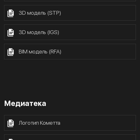
3D модель (STP)
3D модель (IGS)
BIM модель (RFA)
Медиатека
Логотип Кометта