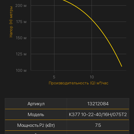
200 м
Напор (H) метры
175 м
150 м
125 м
100 м
5
10
Производительность (Q) м³/час
Артикул
13212084
Модель
К377 10-22-40/16Н/075Т2
Мощность P
(кВт)
7.5
2