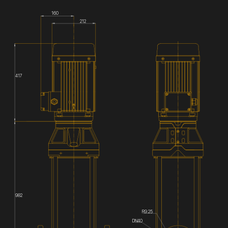
160
212
417
982
R9.25
DN40