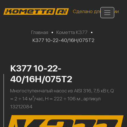
Сделано для России
Главная
•
Кометта К377
•
К377 10-22-40/16Н/075Т2
К377 10-22-
40/16Н/075Т2
Многоступенчатый насос из AISI 316, 7,5 кВт, Q
= 2 ÷ 14 м³/час, H = 222 ÷ 106 м., артикул
13212084