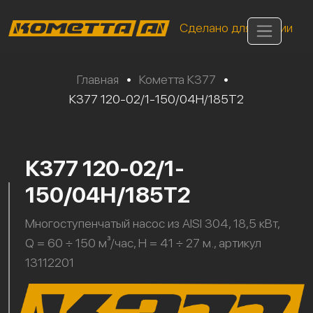
Сделано для России
Главная
•
Кометта К377
•
К377 120-02/1-150/04Н/185Т2
К377 120-02/1-
150/04Н/185Т2
Многоступенчатый насос из AISI 304, 18,5 кВт,
Q = 60 ÷ 150 м³/час, H = 41 ÷ 27 м., артикул
13112201