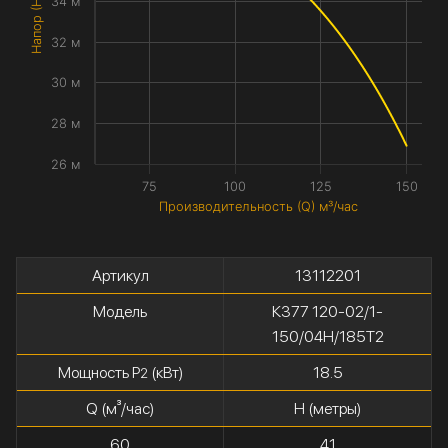
Напор (H) метры
34 м
32 м
30 м
28 м
26 м
75
100
125
150
Производительность (Q) м³/час
Артикул
13112201
Модель
К377 120-02/1-
150/04Н/185Т2
Мощность P
(кВт)
18.5
2
Q (м³/час)
H (метры)
60
41