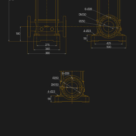
8-Ø28
DN150
Ø250
4-Ø23
180
56
425
275
500
340
380
8-Ø28
Ø250
DN150
4-Ø23
56