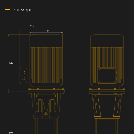
Размеры
257
313
542
978