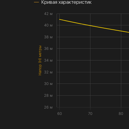
Кривая характеристик
42 м
40 м
38 м
Напор (H) метры
36 м
34 м
32 м
30 м
28 м
26 м
60
70
80