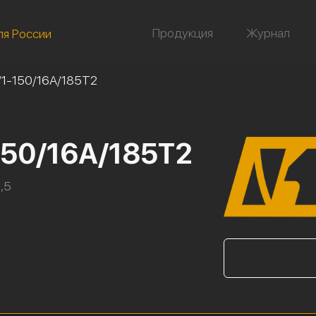
Продукция
Журнал
ля России
/1-150/16А/185Т2
150/16А/185Т2
,5