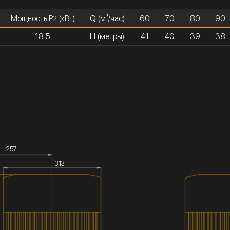
Мощность P
(кВт)
Q (м³/час)
60
70
80
90
2
18.5
H (метры)
41
40
39
38
257
313