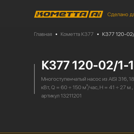
Сделано д
Главная
•
Кометта К377
•
К377 120-02
К377 120-02/1-
Многоступенчатый насос из AISI 316, 18
кВт, Q = 60 ÷ 150 м³/час, H = 41 ÷ 27 м.,
артикул 13211201