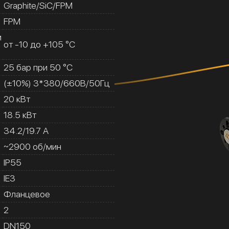
Graphite/SiC/FPM
FPM
и
от -10 до +105 °C
25 бар при 50 °C
(±10%) 3*380/660В/50Гц
20 кВт
18.5 кВт
34.2/19.7 A
~2900 об/мин
IP55
IE3
Фланцевое
2
DN150